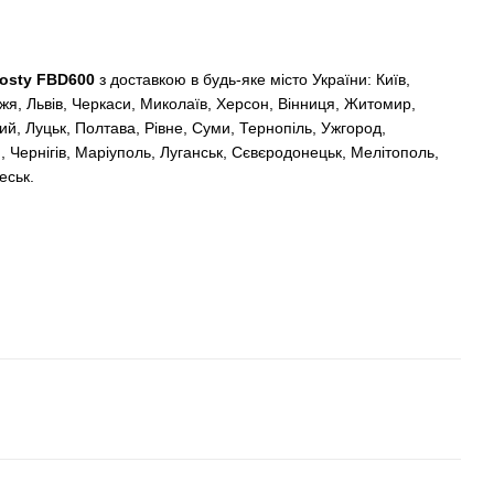
osty FBD600
з доставкою в будь-яке місто України: Київ,
жжя, Львів, Черкаси, Миколаїв, Херсон, Вінниця, Житомир,
ий, Луцьк, Полтава, Рівне, Суми, Тернопіль, Ужгород,
, Чернігів, Маріуполь, Луганськ, Сєвєродонецьк, Мелітополь,
еськ.