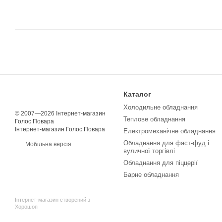
Каталог
Холодильне обладнання
© 2007—2026 Інтернет-магазин
Теплове обладнання
Голос Повара
Інтернет-магазин Голос Повара
Електромеханічне обладнання
Обладнання для фаст-фуд і
Мобільна версія
вуличної торгівлі
Обладнання для піццерії
Барне обладнання
Інтернет-магазин створений з
Хорошоп