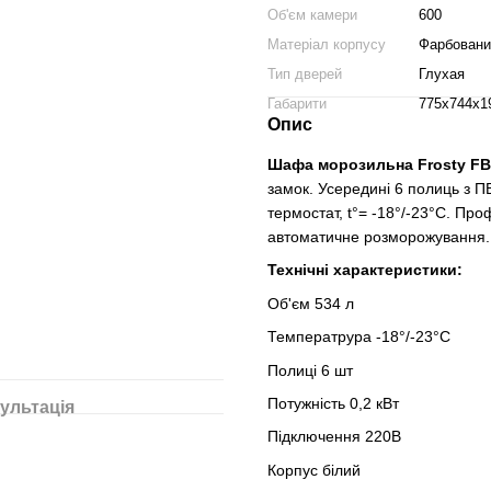
Об'єм камери
600
Матеріал корпусу
Фарбовани
Тип дверей
Глухая
Габарити
775х744х1
Опис
Шафа морозильна Frosty F
замок. Усередині 6 полиць з П
термостат, t°= -18°/-23°C. П
автоматичне розморожування.
Технічні характеристики:
Об'єм 534 л
Температрура -18°/-23°C
Полиці 6 шт
Потужність 0,2 кВт
ультація
Підключення 220В
Корпус білий