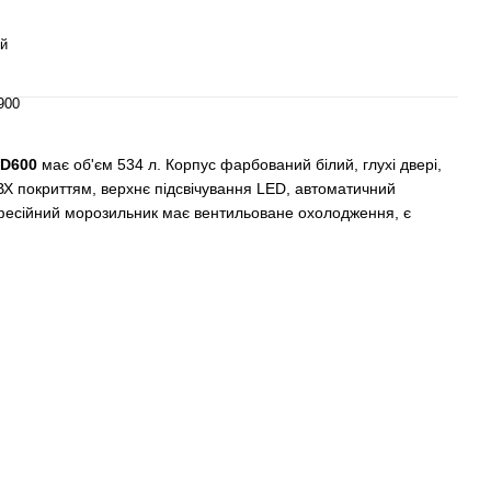
й
900
BD600
має об'єм 534 л. Корпус фарбований білий, глухі двері,
ВХ покриттям, верхнє підсвічування LED, автоматичний
рофесійний морозильник має вентильоване охолодження, є