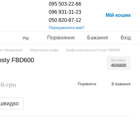
095 503-22-66
096 931-31-23
Мій кошик
050 820-87-12
Передзвонити вам?
Порівняння
Бажання
Вхід
Укр
не обладнання
Морозильні шафи
Шафа морозильна Frosty FBD600
osty FBD600
Артикул
4926600
9 грн
Порівняти
В бажання
 швидко