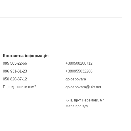
Контактна інформація
095 503-22-66
+380508208712
096 931-31-23
+380955032266
050 820-87-12
golospovara
golospovara@ukr.net
Передзвонити вам?
Київ, пр-т Перемоги, 67
Мапа проїзду