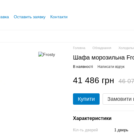
тавка
Оставить заявку
Контакти
Головна
Обладнання
Холодиль
Шафа морозильна Fr
В наявності
Написати відгук
41 486 грн
46 07
Купити
Замовити
Характеристики
Кіл-ть дверей
1 дверь