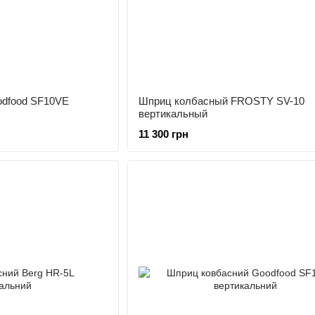
odfood SF10VE
Шприц колбасный FROSTY SV-10
вертикальный
11 300 грн