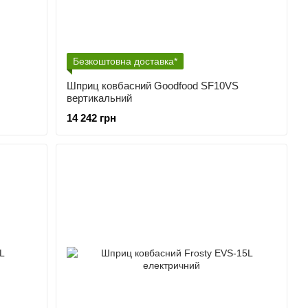
Безкоштовна доставка*
Шприц ковбасний Goodfood SF10VS
вертикальний
14 242 грн