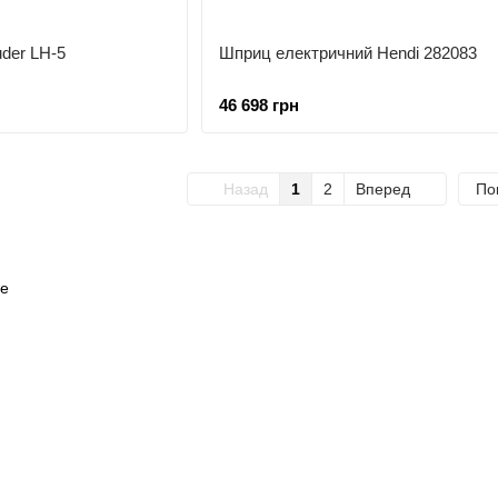
Шприц ковбасний Rauder LH-5
Шприц електричний Hendi 282083
46 698 грн
Назад
1
2
Вперед
По