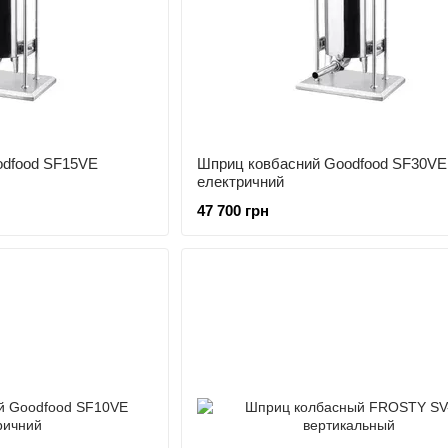
odfood SF15VE
Шприц ковбасний Goodfood SF30VE
електричний
47 700 грн