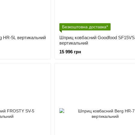
Безкоштовна доставка*
g HR-5L вертикальний
Шприц ковбасний Goodfood SF15VS
вертикальний
15 996 грн