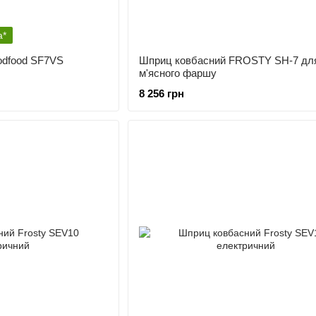
а*
odfood SF7VS
Шприц ковбасний FROSTY SH-7 дл
м'ясного фаршу
8 256 грн