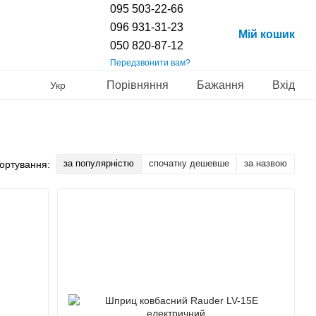
095 503-22-66
096 931-31-23
Мій кошик
050 820-87-12
Передзвонити вам?
Порівняння
Бажання
Вхід
Укр
за популярністю
спочатку дешевше
за назвою
ортування: