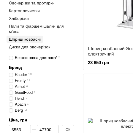
Овочерізки та протирки
Картоплечистки
Хліборізки
Пили та фаршемішалки для
м'яса
Шприці ковбасні
Диски для овочерізок
Шприц ковбасний Go
електричний
Безкоштовна доставка*
3
23 850 грн
Бренд
Rauder
10
Frosty
11
Airhot
4
GoodFood
6
Hendi
2
Apach
1
Berg
2
Ціна, грн
Від Ціна, грн
До Ціна, грн
ОК