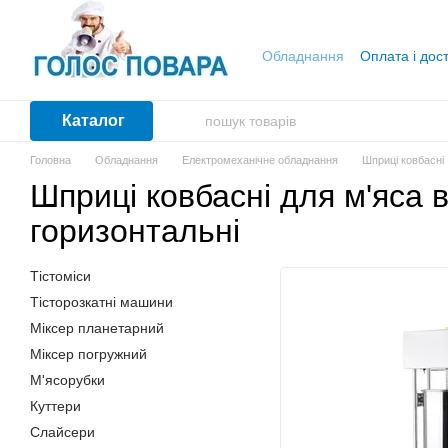
Перейти до основного контенту
Обладнання
Оплата і дос
Каталог
Головна
Обладнання
Електромеханічне обладнання
Шприці ковбасні
Шприці ковбасні для м'яса 
горизонтальні
Тістоміси
Тісторозкатні машини
Міксер планетарний
Міксер погружний
М'ясорубки
Куттери
Слайсери