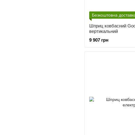
Безкоштовна доставк
Шприц ковбасний Go
вертикальний
9 907 грн