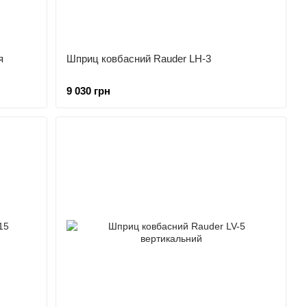
я
Шприц ковбасний Rauder LH-3
9 030 грн