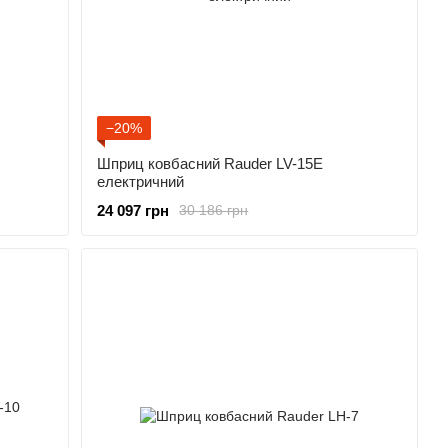
−20%
Шприц ковбасний Rauder LV-15E
електричний
24 097 грн
30 186 грн