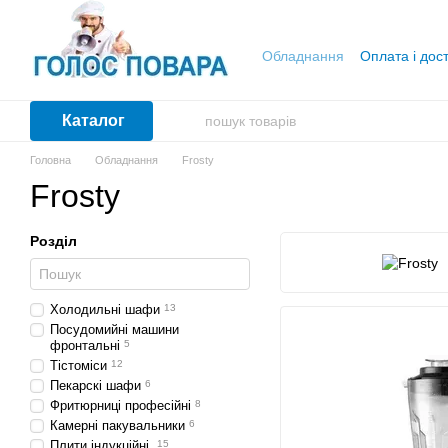
Перейти до основного контенту
Обладнання
Оплата і дос
Каталог
Головна
Обладнання
Frosty
Frosty
Розділ
Холодильні шафи
13
Посудомийні машини
фронтальні
5
Тістоміси
12
Пекарскі шафи
6
Фритюрниці професійні
8
Камерні пакувальники
6
Плити індукційні
15