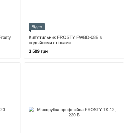
Відео
Frosty
Кип'ятильник FROSTY FWBD-08B з
подвійними стінками
3 509 грн