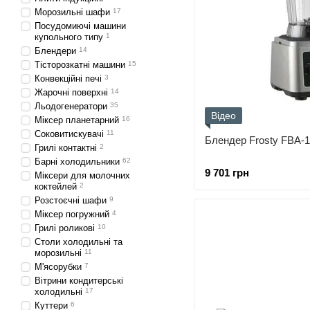
Морозильні шафи
17
Посудомиючі машини
купольного типу
1
Блендери
14
Тісторозкатні машини
15
Конвекційні печі
3
Жарочні поверхні
14
Льодогенератори
35
Відео
Міксер планетарний
16
Соковитискувачі
11
Блендер Frosty FBA-
Грилі контактні
2
Барні холодильники
62
9 701 грн
Міксери для молочних
коктейлей
2
Розстоєчні шафи
9
Міксер погружний
4
Грилі роликові
10
Столи холодильні та
морозильні
11
М'ясорубки
7
Вітрини кондитерські
холодильні
17
Куттери
6