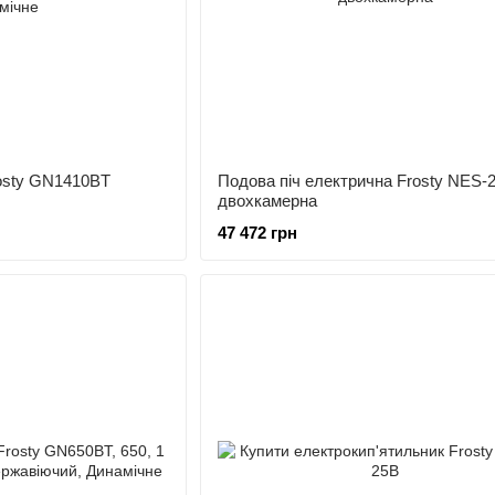
osty GN1410BT
Подова піч електрична Frosty NES-
двохкамерна
47 472 грн