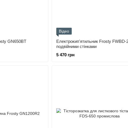
Відео
osty GN650BT
Електрокип'ятильник Frosty FWBD-
подвійними стінками
5 470 грн