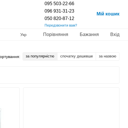
095 503-22-66
096 931-31-23
Мій кошик
050 820-87-12
Передзвонити вам?
Порівняння
Бажання
Вхід
Укр
за популярністю
спочатку дешевше
за назвою
ортування: