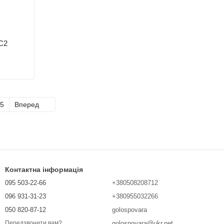
C2
5
Вперед
Контактна інформація
095 503-22-66
+380508208712
096 931-31-23
+380955032266
050 820-87-12
golospovara
golospovara@ukr.net
Передзвонити вам?