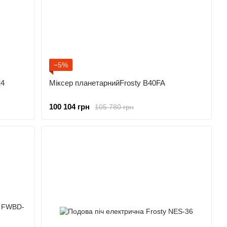
−5%
24
Міксер планетарнийFrosty B40FA
100 104 грн
105 780 грн