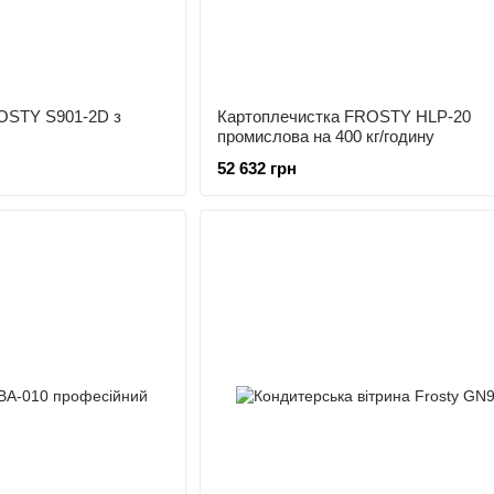
OSTY S901-2D з
Картоплечистка FROSTY HLP-20
промислова на 400 кг/годину
52 632 грн