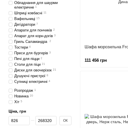
Обладнання для шаурми
електричне
1
Шприці ковбасні
11
Вафельниці
15
Дегідратори
7
Апарати для пончиків
2
Апарат для корн-догів
3
Гриль Саламандра
2
Шафа морозильна Fr
Тостери
6
Преси для бургерів
3
Печі для піцци
2
111 456 грн
Столи для піци
21
Диски для овочерізок
21
Душуючі пристрої
8
Супниці електричні
4
Розпродаж
1
Новинка
20
Хіт
5
Ціна, грн
Від Ціна, грн
До Ціна, грн
ОК