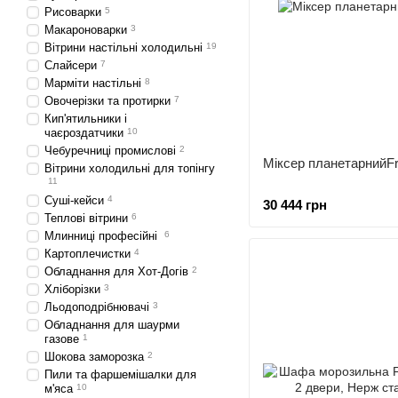
Рисоварки
5
Макароноварки
3
Вітрини настільні холодильні
19
Слайсери
7
Марміти настільні
8
Овочерізки та протирки
7
Кип'ятильники і
чаєроздатчики
10
Чебуречниці промислові
2
Міксер планетарнийF
Вітрини холодильні для топінгу
11
Суші-кейси
4
30 444 грн
Теплові вітрини
6
Млинниці професійні
6
Картоплечистки
4
Обладнання для Хот-Догів
2
Хліборізки
3
Льодоподрібнювачі
3
Обладнання для шаурми
газове
1
Шокова заморозка
2
Пили та фаршемішалки для
м'яса
10