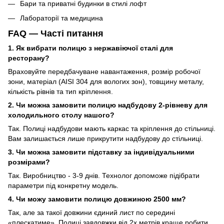
Бари та приватні будинки в стилі лофт
Лабораторії та медицина
FAQ — Часті питання
1. Як вибрати полицю з нержавіючої сталі для
ресторану?
Враховуйте передбачуване навантаження, розмір робочої
зони, матеріал (AISI 304 для вологих зон), товщину металу,
кількість рівнів та тип кріплення.
2. Чи можна замовити полицю надбудову 2-рівневу для
холодильного столу нашого?
Так. Полиці надбудови мають каркас та кріплення до стільниці.
Вам залишається лише прикрутити надбудову до стільниці.
3. Чи можна замовити підставку за індивідуальними
розмірами?
Так. Виробництво - 3-9 днів. Технолог допоможе підібрати
параметри під конкретну модель.
4. Чи можу замовити полицю довжиною 2500 мм?
Так, але за такої довжини єдиний лист по середині
«плескатиме». Полиці завдовжки від 2х метрів краще робити