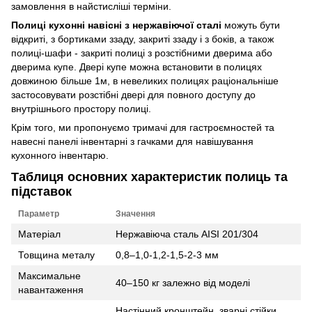
замовлення в найстисліші терміни.
Полиці кухонні навісні з нержавіючої сталі
можуть бути
відкриті, з бортиками ззаду, закриті ззаду і з боків, а також
полиці-шафи - закриті полиці з розстібними дверима або
дверима купе. Двері купе можна встановити в полицях
довжиною більше 1м, в невеликих полицях раціональніше
застосовувати розстібні двері для повного доступу до
внутрішнього простору полиці.
Крім того, ми пропонуємо тримачі для гастроємностей та
навесні панелі інвентарні з гачками для навішування
кухонного інвентарю.
Таблиця основних характеристик полиць та
підставок
Параметр
Значення
Матеріал
Нержавіюча сталь AISI 201/304
Товщина металу
0,8–1,0-1,2-1,5-2-3 мм
Максимальне
40–150 кг залежно від моделі
навантаження
Настінний кронштейн, зварні стійки,