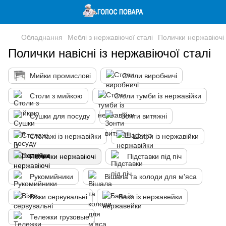
Обладнання
Меблі з нержавіючої сталі
Полички нержавіючі
Полички навісні із нержавіючої сталі
Мийки промислові
Столи виробничі
Столи з мийкою
Столи тумби із нержавійки
Сушки для посуду
Зонти витяжні
Стелажі із нержавійки
Шафи із нержавійки
Полички нержавіючі
Підставки під піч
Рукомийники
Вішала та колоди для м'яса
Візки сервувальні
Баки із нержавейки
Тележки грузовые