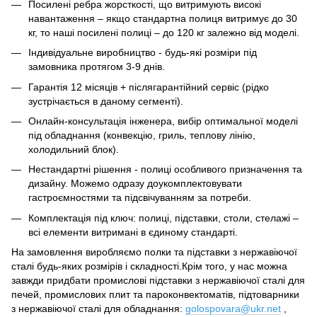
Посилені ребра жорсткості, що витримують високі
навантаження – якщо стандартна полиця витримує до 30
кг, то наші посилені полиці – до 120 кг залежно від моделі.
Індивідуальне виробництво - будь-які розміри під
замовника протягом 3-9 днів.
Гарантія 12 місяців + післягарантійний сервіс (рідко
зустрічається в даному сегменті).
Онлайн-консультація інженера, вибір оптимальної моделі
під обладнання (конвекцію, гриль, теплову лінію,
холодильний блок).
Нестандартні рішення - полиці особливого призначення та
дизайну. Можемо одразу доукомплектовувати
гастроємностями та підсвічуванням за потреби.
Комплектація під ключ: полиці, підставки, столи, стелажі –
всі елементи витримані в єдиному стандарті.
На замовлення виробляємо полки та підставки з нержавіючої
сталі будь-яких розмірів і складності.Крім того, у нас можна
завжди придбати промислові підставки з нержавіючої сталі для
печей, промислових плит та пароконвектоматів, підтоварники
з нержавіючої сталі для обладнання:
golospovara@ukr.net
,