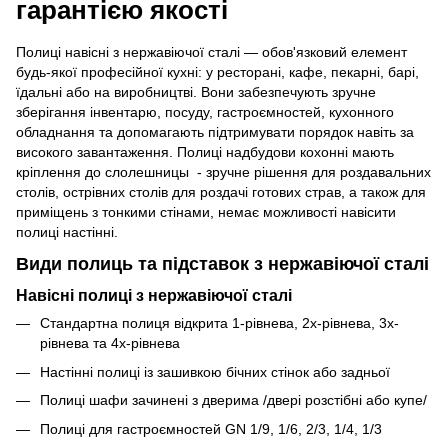
гарантією якості
Полиці навісні з нержавіючої сталі — обов'язковий елемент
будь-якої професійної кухні: у ресторані, кафе, пекарні, барі,
їдальні або на виробництві. Вони забезпечують зручне
зберігання інвентарю, посуду, гастроємностей, кухонного
обладнання та допомагають підтримувати порядок навіть за
високого завантаження. Полиці надбудови кохонні мають
кріплення до слолешницы - зручне рішення для роздавальних
столів, острівних столів для роздачі готових страв, а також для
приміщень з тонкими стінами, немає можливості навісити
полиці настінні.
Види полиць та підставок з нержавіючої сталі
Навісні полиці з нержавіючої сталі
Стандартна полиця відкрита 1-рівнева, 2х-рівнева, 3х-
рівнева та 4х-рівнева
Настінні полиці із зашивкою бічних стінок або задньої
Полиці шафи зачинені з дверима /двері розстібні або купе/
Полиці для гастроємностей GN 1/9, 1/6, 2/3, 1/4, 1/3