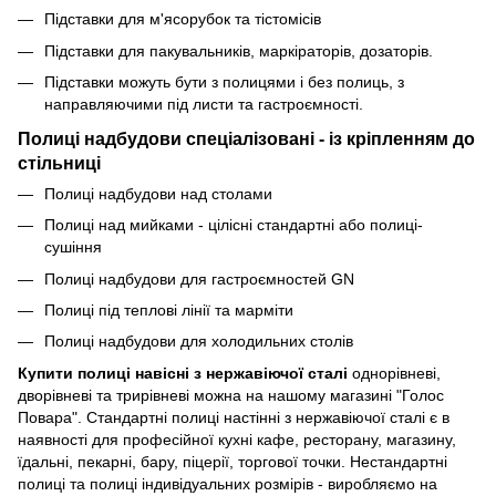
Підставки для м'ясорубок та тістомісів
Підставки для пакувальників, маркіраторів, дозаторів.
Підставки можуть бути з полицями і без полиць, з
направляючими під листи та гастроємності.
Полиці надбудови спеціалізовані - із кріпленням до
стільниці
Полиці надбудови над столами
Полиці над мийками - цілісні стандартні або полиці-
сушіння
Полиці надбудови для гастроємностей GN
Полиці під теплові лінії та марміти
Полиці надбудови для холодильних столів
Купити полиці навісні з нержавіючої сталі
однорівневі,
дворівневі та трирівневі можна на нашому магазині "Голос
Повара". Стандартні полиці настінні з нержавіючої сталі є в
наявності для професійної кухні кафе, ресторану, магазину,
їдальні, пекарні, бару, піцерії, торгової точки. Нестандартні
полиці та полиці індивідуальних розмірів - виробляємо на