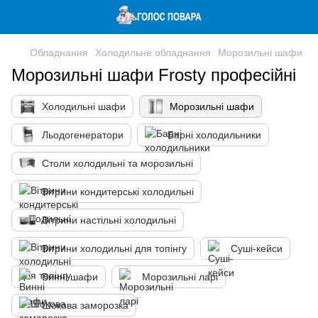
Обладнання
Холодильне обладнання
Морозильні шафи
Морозильні шафи Frosty професійні
Холодильні шафи
Морозильні шафи
Льодогенератори
Барні холодильники
Столи холодильні та морозильні
Вітрини кондитерські холодильні
Вітрини настільні холодильні
Вітрини холодильні для топінгу
Суші-кейси
Винні шафи
Морозильні ларі
Шокова заморозка