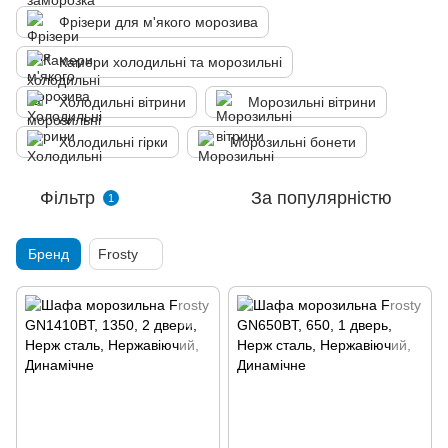
Фрізери для м'якого морозива
Камери холодильні та морозильні
Холодильні вітрини
Морозильні вітрини
Холодильні гірки
Морозильні бонети
Фільтр
За популярністю
1
Бренд
Frosty