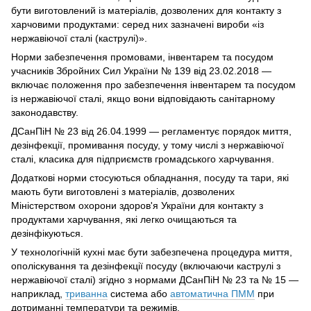
бути виготовлений із матеріалів, дозволених для контакту з
харчовими продуктами: серед них зазначені вироби «із
нержавіючої сталі (каструлі)».
Норми забезпечення промовами, інвентарем та посудом
учасників Збройних Сил України № 139 від 23.02.2018 —
включає положення про забезпечення інвентарем та посудом
із нержавіючої сталі, якщо вони відповідають санітарному
законодавству.
ДСанПіН № 23 від 26.04.1999 — регламентує порядок миття,
дезінфекції, промивання посуду, у тому числі з нержавіючої
сталі, класика для підприємств громадського харчування.
Додаткові норми стосуються обладнання, посуду та тари, які
мають бути виготовлені з матеріалів, дозволених
Міністерством охорони здоров'я України для контакту з
продуктами харчування, які легко очищаються та
дезінфікуються.
У технологічній кухні має бути забезпечена процедура миття,
ополіскування та дезінфекції посуду (включаючи каструлі з
нержавіючої сталі) згідно з нормами ДСанПіН № 23 та № 15 —
наприклад,
триванна
система або
автоматична ПММ
при
дотриманні температури та режимів.