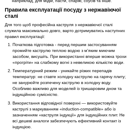
наприклад, для мідій, пасти, спаржі, соусів та інше.
Правила експлуатації посуду з нержавіючої
сталі
Для того щоб професійна каструля з нержавіючої сталі
служила максимально довго, варто дотримуватись наступних
правил експлуатації:
Початкова підготовка - перед першим застосуванням
промийте каструлю теплою водою з м'яким миючим
засобом, висушіть. При використанні вперше можна трохи
«прогріти» на слабкому вогні з невеликою кількістю води.
Температурний режим - уникайте різких перепадів
температур: не ставте холодну каструлю на гарячу плиту;
не занурюйте розпечену каструлю в холодну воду.
Особливо важливо для моделей із тришаровим дном та
індукційною сумісністю.
Використання відповідної поверхні — використовуйте
каструлі з маркуванням «induction-compatible» або із
зазначенням «каструля індукції» для індукційних плит. Не
всі дешеві аналоги забезпечують ефективний контакт із
індукцією.