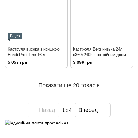
Відео
Каструля висока з кришкою
Кастрюля Berg низька 24л
Hendi Profi Line 16 л
d360х240h з потрійним дном і
Ø280x(H)260 мм
кришкою
5 057 грн
3 096 грн
Показати ще 20 товарів
Назад
Вперед
1
з 4