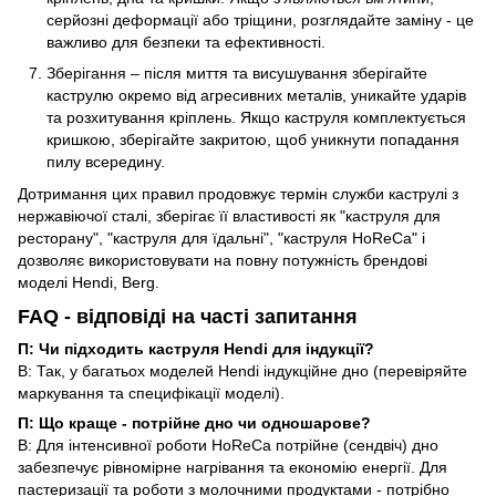
серйозні деформації або тріщини, розглядайте заміну - це
важливо для безпеки та ефективності.
Зберігання – після миття та висушування зберігайте
каструлю окремо від агресивних металів, уникайте ударів
та розхитування кріплень. Якщо каструля комплектується
кришкою, зберігайте закритою, щоб уникнути попадання
пилу всередину.
Дотримання цих правил продовжує термін служби каструлі з
нержавіючої сталі, зберігає її властивості як "каструля для
ресторану", "каструля для їдальні", "каструля HoReCa" і
дозволяє використовувати на повну потужність брендові
моделі Hendi, Berg.
FAQ - відповіді на часті запитання
П: Чи підходить каструля Hendi для індукції?
В: Так, у багатьох моделей Hendi індукційне дно (перевіряйте
маркування та специфікації моделі).
П: Що краще - потрійне дно чи одношарове?
В: Для інтенсивної роботи HoReCa потрійне (сендвіч) дно
забезпечує рівномірне нагрівання та економію енергії. Для
пастеризації та роботи з молочними продуктами - потрібно