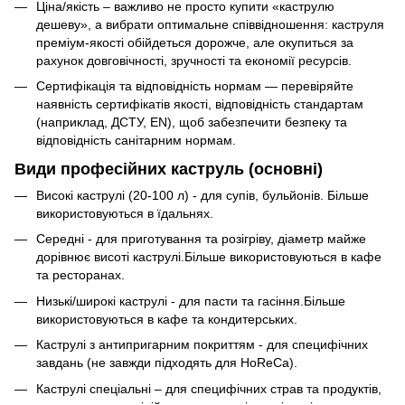
Ціна/якість – важливо не просто купити «каструлю
дешеву», а вибрати оптимальне співвідношення: каструля
преміум-якості обійдеться дорожче, але окупиться за
рахунок довговічності, зручності та економії ресурсів.
Сертифікація та відповідність нормам — перевіряйте
наявність сертифікатів якості, відповідність стандартам
(наприклад, ДСТУ, EN), щоб забезпечити безпеку та
відповідність санітарним нормам.
Види професійних каструль (основні)
Високі каструлі (20-100 л) - для супів, бульйонів. Більше
використовуються в їдальнях.
Середні - для приготування та розігріву, діаметр майже
дорівнює висоті каструлі.Більше використовуються в кафе
та ресторанах.
Низькі/широкі каструлі - для пасти та гасіння.Більше
використовуються в кафе та кондитерських.
Каструлі з антипригарним покриттям - для специфічних
завдань (не завжди підходять для HoReCa).
Каструлі спеціальні – для специфічних страв та продуктів,