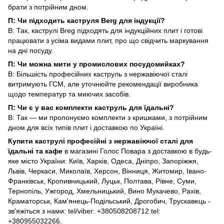
брати з потрійним дном.
П: Чи підходить каструля Berg для індукції?
В: Так, каструлі Breg підходять для індукційних плит і готові
працювати з усіма видами плит, про що свідчить маркування
на дні посуду.
П: Чи можна мити у промислових посудомийках?
В: Більшість професійних каструль з нержавіючої сталі
витримують ГСМ, але уточнюйте рекомендації виробника
щодо температур та миючих засобів.
П: Чи є у вас комплекти каструль для їдальні?
В: Так — ми пропонуємо комплекти з кришками, з потрійним
дном для всіх типів плит і доставкою по Україні.
Купити каструлі професійні з нержавіючої сталі для
їдальні та кафе
в магазині Голос Повара з доставкою в будь-
яке місто України: Київ, Харків, Одеса, Дніпро, Запоріжжя,
Львів, Черкаси, Миколаїв, Херсон, Вінниця, Житомир, Івано-
Франківськ, Кропивницький, Луцьк, Полтава, Рівне, Суми,
Тернопіль, Ужгород, Хмельницький, Вино Мукачево, Рахів,
Краматорськ, Кам'янець-Подільський, Дрогобич, Трускавець -
зв'яжіться з нами: tel/viber: +380508208712 tel:
+380955032266.