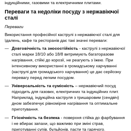
індукційними, газовими та електричними плитами.
Переваги та недоліки посуду з нержавіючої
сталі
Переваги
Використання професійної каструлі з нержавіючої сталі для
їдалень, кафе та ресторанів дає такі значні переваги:
Довговічність та зносостійкість
- каструлі з нержавіючої
сталі марки 18/10 або 18/8 витримують багаторазове
нагрівання, стійкі до корозії, не реагують з їжею. При
інтенсивному використанні в громадському харчуванні
(каструлі для громадського харчування) це дає серйозну
перевагу перед легким посудом.
Універсальність та сумісність
– нержавіючий посуд
підходить для газових, електричних та індукційних плит.
Наприклад, індукційна каструля з тришаровим (сендвіч)
дном забезпечує рівномірне нагрівання та оптимальне
приготування.
Гігієнічність та безпека
- поверхня стійка до фарбування
і не вбирає запахи, що важливо при зміні страв,
приготуванні супів, бульйонів, пасти та гарячого.