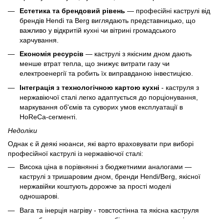
Естетика та брендовий рівень
— професійні каструлі від
брендів Hendi та Berg виглядають представницько, що
важливо у відкритій кухні чи вітрині громадського
харчування.
Економія ресурсів
— каструлі з якісним дном дають
менше втрат тепла, що знижує витрати газу чи
електроенергії та робить їх виправданою інвестицією.
Інтеграція з технологічною картою кухні
- каструля з
нержавіючої сталі легко адаптується до порціонування,
маркування об'ємів та суворих умов експлуатації в
HoReCa-сегменті.
Недоліки
Однак є й деякі нюанси, які варто враховувати при виборі
професійної каструлі із нержавіючої сталі:
Висока ціна в порівнянні з бюджетними аналогами —
каструлі з тришаровим дном, бренди Hendi/Berg, якісної
нержавійки коштують дорожче за прості моделі
одношарові.
Вага та інерція нагріву - товстостінна та якісна каструля