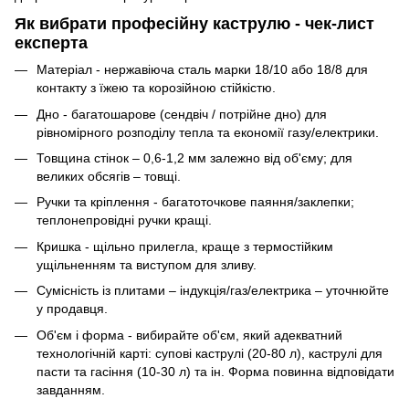
Як вибрати професійну каструлю - чек-лист
експерта
Матеріал - нержавіюча сталь марки 18/10 або 18/8 для
контакту з їжею та корозійною стійкістю.
Дно - багатошарове (сендвіч / потрійне дно) для
рівномірного розподілу тепла та економії газу/електрики.
Товщина стінок – 0,6-1,2 мм залежно від об'єму; для
великих обсягів – товщі.
Ручки та кріплення - багатоточкове паяння/заклепки;
теплонепровідні ручки кращі.
Кришка - щільно прилегла, краще з термостійким
ущільненням та виступом для зливу.
Сумісність із плитами – індукція/газ/електрика – уточнюйте
у продавця.
Об'єм і форма - вибирайте об'єм, який адекватний
технологічній карті: супові каструлі (20-80 л), каструлі для
пасти та гасіння (10-30 л) та ін. Форма повинна відповідати
завданням.