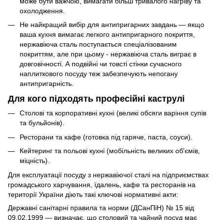
може бути важчою, вимагати більш тривалого нагріву та
охолодження.
Не найкращий вибір для антипригарних завдань — якщо
ваша кухня вимагає легкого антипригарного покриття,
нержавіюча сталь поступається спеціалізованим
покриттям, але при цьому - нержавіюча сталь виграє в
довговічності. А подвійні чи товсті стінки сучасного
наплиткового посуду теж забезпечують непогану
антипригарність.
Для кого підходять професійні каструлі
Столові та корпоративні кухні (великі обсяги варіння супів
та бульйонів).
Ресторани та кафе (готовка під гаряче, паста, соуси).
Кейтеринг та польові кухні (мобільність великих об'ємів,
міцність).
Для експлуатації посуду з нержавіючої сталі на підприємствах
громадського харчування, їдалень, кафе та ресторанів на
території України діють такі ключові нормативні акти:
Державні санітарні правила та норми (ДСанПіН) № 15 від
09.02.1999 — визначає, що столовий та чайний посуд має