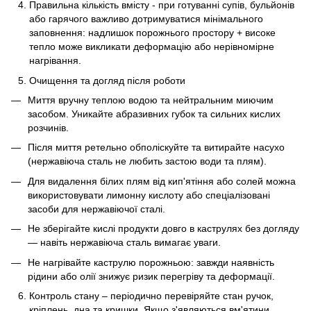
Правильна кількість вмісту - при готуванні супів, бульйонів
або гарячого важливо дотримуватися мінімального
заповнення: надлишок порожнього простору + високе
тепло може викликати деформацію або нерівномірне
нагрівання.
Очищення та догляд після роботи
Миття вручну теплою водою та нейтральним миючим
засобом. Уникайте абразивних губок та сильних кислих
розчинів.
Після миття ретельно обполіскуйте та витирайте насухо
(нержавіюча сталь не любить застою води та плям).
Для видалення білих плям від кип'ятіння або солей можна
використовувати лимонну кислоту або спеціалізовані
засоби для нержавіючої сталі.
Не зберігайте кислі продукти довго в каструлях без догляду
— навіть нержавіюча сталь вимагає уваги.
Не нагрівайте каструлю порожньою: завжди наявність
рідини або олії знижує ризик перегріву та деформації.
Контроль стану – періодично перевіряйте стан ручок,
кріплень, дна та кришки. Якщо з'являються вм'ятини,