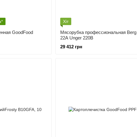
а*
Хіт
нная GoodFood
Мясорубка профессиональная Berg
22А Unger 220В
29 412 грн