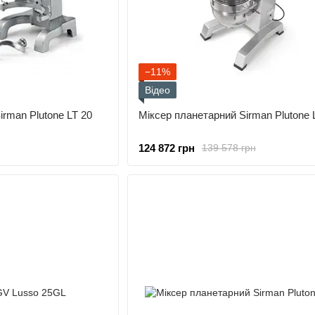
−11%
Відео
irman Plutone LT 20
Міксер планетарний Sirman Plutone 
124 872 грн
139 578 грн