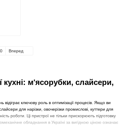
0
Вперед
кухні: м'ясорубки, слайсери,
ь відіграє ключову роль в оптимізації процесів. Якщо ви
слайсери для нарізки, овочерізки промислові, куттери для
сть роботи. Ці пристрої не тільки прискорюють підготовку
тромеханічне обладнання в Україні за вигідною ціною означає