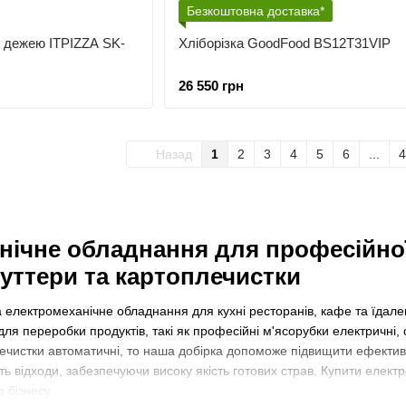
Безкоштовна доставка*
ю дежею ITPIZZA SK-
Хліборізка GoodFood BS12T31VIP
26 550 грн
Назад
1
2
3
4
5
6
...
4
ічне обладнання для професійної 
куттери та картоплечистки
 електромеханічне обладнання для кухні ресторанів, кафе та їдален
для переробки продуктів, такі як професійні м'ясорубки електричні, 
чистки автоматичні, то наша добірка допоможе підвищити ефективні
ують відходи, забезпечуючи високу якість готових страв. Купити елек
о бізнесу.