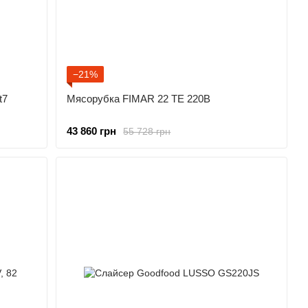
−21%
t7
Мясорубка FIMAR 22 TE 220В
43 860 грн
55 728 грн