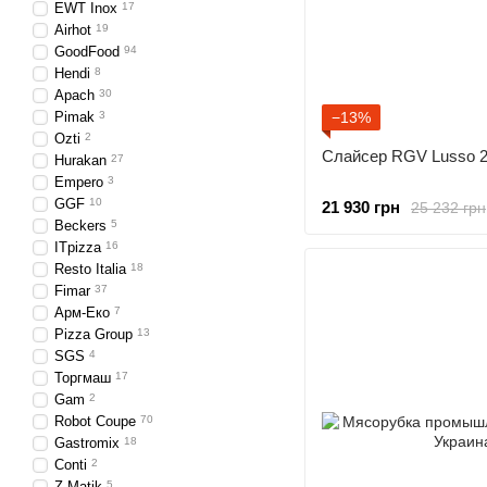
EWT Inox
17
Airhot
19
GoodFood
94
Hendi
8
Apach
30
Pimak
3
−13%
Ozti
2
Слайсер RGV Lusso 
Hurakan
27
Empero
3
GGF
10
21 930 грн
25 232 грн
Beckers
5
ITpizza
16
Resto Italia
18
Fimar
37
Арм-Еко
7
Pizza Group
13
SGS
4
Торгмаш
17
Gam
2
Robot Coupe
70
Gastromix
18
Conti
2
Z.Matik
5