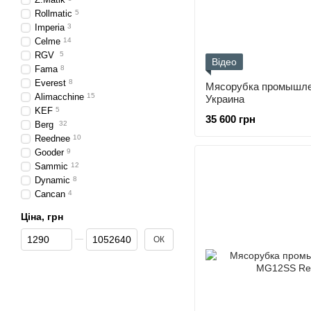
Rollmatic
5
Imperia
3
Celme
14
RGV
5
Відео
Fama
8
Everest
8
Мясорубка промышле
Alimacchine
15
Украина
KEF
5
35 600 грн
Berg
32
Reednee
10
Gooder
9
Sammic
12
Dynamic
8
Cancan
4
Ціна, грн
Від Ціна, грн
До Ціна, грн
ОК