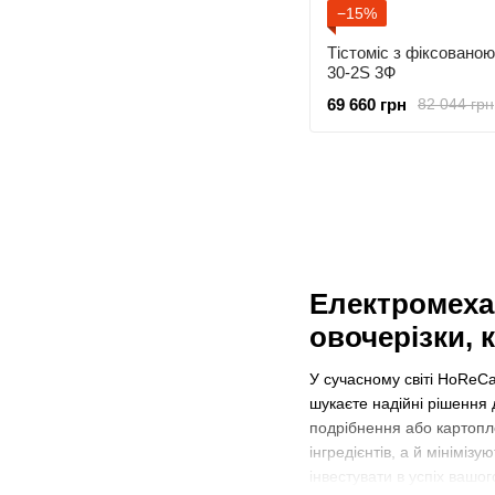
−15%
Тістоміс з фіксовано
30-2S 3Ф
69 660 грн
82 044 грн
Електромехан
овочерізки, 
У сучасному світі HoReCa
шукаєте надійні рішення 
подрібнення або картопле
інгредієнтів, а й мініміз
інвестувати в успіх вашог