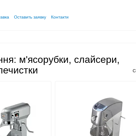
тавка
Оставить заявку
Контакти
ня: м'ясорубки, слайсери,
плечистки
С