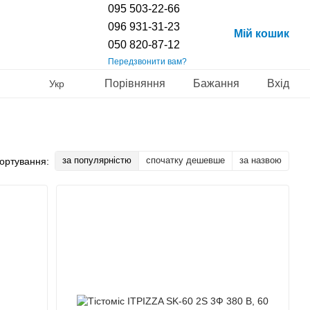
095 503-22-66
096 931-31-23
Мій кошик
050 820-87-12
Передзвонити вам?
Порівняння
Бажання
Вхід
Укр
за популярністю
спочатку дешевше
за назвою
ортування: