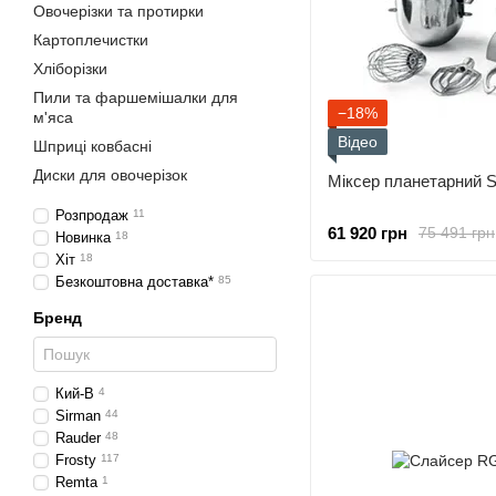
Овочерізки та протирки
Картоплечистки
Хліборізки
Пили та фаршемішалки для
−18%
м'яса
Відео
Шприці ковбасні
Диски для овочерізок
Міксер планетарний S
Розпродаж
11
61 920 грн
75 491 грн
Новинка
18
Хіт
18
Безкоштовна доставка*
85
Бренд
Кий-В
4
Sirman
44
Rauder
48
Frosty
117
Remta
1