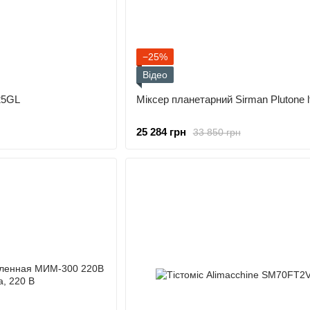
−25%
Відео
25GL
Міксер планетарний Sirman Plutone l
25 284 грн
33 850 грн