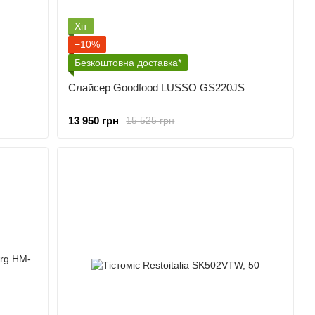
Хіт
−10%
Безкоштовна доставка*
Слайсер Goodfood LUSSO GS220JS
13 950 грн
15 525 грн