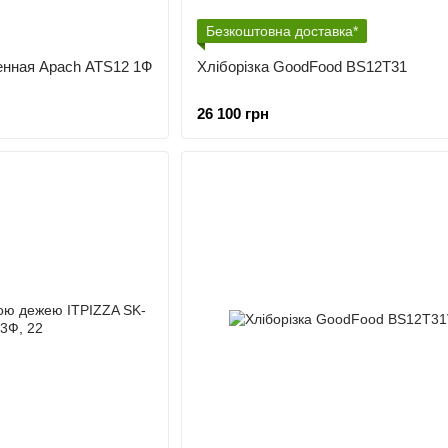
Безкоштовна доставка*
нная Apach ATS12 1Ф
Хліборізка GoodFood BS12T31
26 100 грн