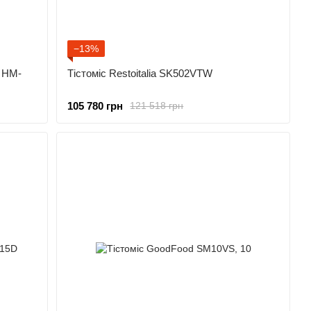
−13%
 HM-
Тістоміс Restoitalia SK502VTW
105 780 грн
121 518 грн