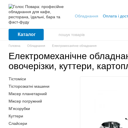
Перейти до основного контенту
Обладнання
Оплата і дос
Каталог
Головна
Обладнання
Електромеханічне обладнання
Електромеханічне обладнан
овочерізки, куттери, карто
Тістоміси
Тісторозкатні машини
Міксер планетарний
Міксер погружний
М'ясорубки
Куттери
Слайсери