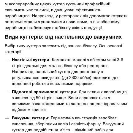
м'ясопереробних цехах куттер кухонний професійний
економить час та сили, підвищуючи ефективність
виробництва. Наприклад, у ресторанах він допомагає готувати
авторські страви з унікальними начинками, а в ковбасному
виробництві забезпечує стабільну якість продукції.
Види куттерів: від настільних до вакуумних
Вибір типу куттера залежить від вашого бізнесу. Ось основні
категорії:
Настільні куттери:
Компактні моделі з об'ємом чаші 3-6
літрів ідеальні для малого бізнесу або ресторанів.
Наприклад, настільний куттер для ресторану з
регульованою швидкістю (до 2800 об/хв) підходить для
щоденної роботи з невеликими порціями.
Підлогові промислові куттери:
Для великих виробництв
з чашею від 50 літрів і вище. Вони справляються з
великими завантаженнями та часто оснащені гідравлічним
підйомом кришки.
Вакуумні куттери:
Герметична конструкція запобігає
окисленню, зберігаючи колір і свіжість фаршу. Вакуумний
куттер для подрібнення м'яса – відмінний вибір для