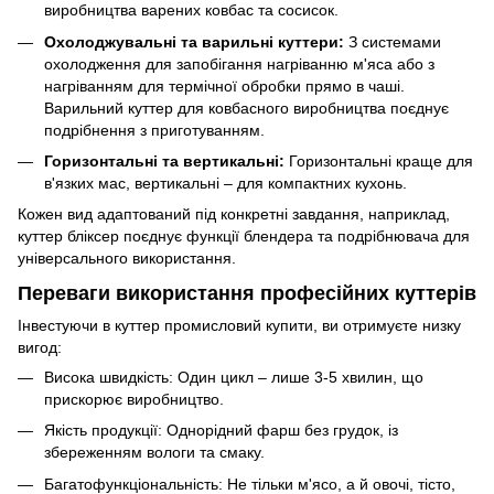
виробництва варених ковбас та сосисок.
Охолоджувальні та варильні куттери:
З системами
охолодження для запобігання нагріванню м'яса або з
нагріванням для термічної обробки прямо в чаші.
Варильний куттер для ковбасного виробництва поєднує
подрібнення з приготуванням.
Горизонтальні та вертикальні:
Горизонтальні краще для
в'язких мас, вертикальні – для компактних кухонь.
Кожен вид адаптований під конкретні завдання, наприклад,
куттер бліксер поєднує функції блендера та подрібнювача для
універсального використання.
Переваги використання професійних куттерів
Інвестуючи в куттер промисловий купити, ви отримуєте низку
вигод:
Висока швидкість: Один цикл – лише 3-5 хвилин, що
прискорює виробництво.
Якість продукції: Однорідний фарш без грудок, із
збереженням вологи та смаку.
Багатофункціональність: Не тільки м'ясо, а й овочі, тісто,