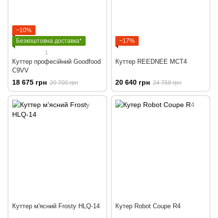
−10%
Безкоштовна доставка*
−17%
1
Куттер професійний Goodfood
Куттер REEDNEE MCT4
C9VV
18 675 грн
20 640 грн
20 700 грн
24 768 грн
Куттер м'ясний Frosty HLQ-14
Кутер Robot Coupe R4