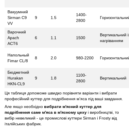
Вакуумний
1400-
Sirman C9
9
1.5
Горизонтальни
2800
VV
Варочний
Вертикальний і
Apach
6
1.1
1500
нагріванням
ACT6
Напольный
8
2.0
980-2200
Горизонтальни
Fimar CL/8
Бюджетний
1100-
Hurakan
9
1.8
Вертикальний
2800
HKN-CL9
Ця таблиця допоможе швидко порівняти варіанти і вибрати
професійний куттер для подрібнення м'яса під ваші завдання.
Але якщо необхідно
вибрати м'ясний куттер для
подрібнення саме м'яса в м'ясному цеху
і виробництві, то
вибір невеликий - це промислові куттери Sirman і Frosty від
італійських фабрик.