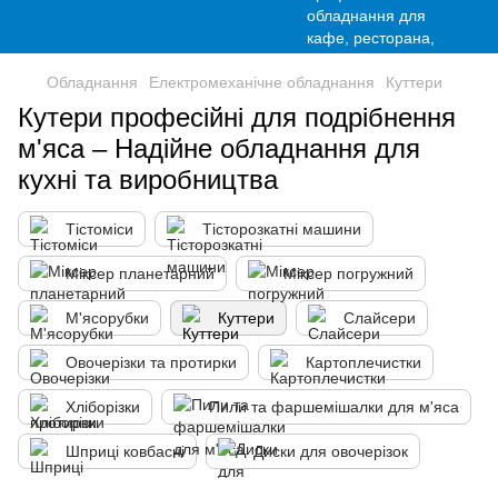
Обладнання
Електромеханічне обладнання
Куттери
Кутери професійні для подрібнення
м'яса – Надійне обладнання для
кухні та виробництва
Тістоміси
Тісторозкатні машини
Міксер планетарний
Міксер погружний
М'ясорубки
Куттери
Слайсери
Овочерізки та протирки
Картоплечистки
Хліборізки
Пили та фаршемішалки для м'яса
Шприці ковбасні
Диски для овочерізок