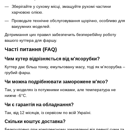
Зберігайте у сухому місці, змащуйте рухомі частини
харчовою олією.
Проводьте технічне обслуговування щорічно, особливо для
вакуумних моделей.
Дотримання цих правил забезпечить безперебійну роботу
вашого куттера для фаршу.
Часті питання (FAQ)
Чим кутер відрізняється від м'ясорубки?
Куттер дає більш тонку, емульговану масу, тоді як м'ясорубка –
грубий фарш.
Чи можна подрібнювати заморожене м'ясо?
Так, у моделях із потужними ножами, але температура не
нижче -6°C.
Чи є гарантія на обладнання?
Так, від 12 місяців, із сервісом по всій Україні.
Скільки коштує доставка?
Безкоштовно при комплексному замовленні від певної суми та