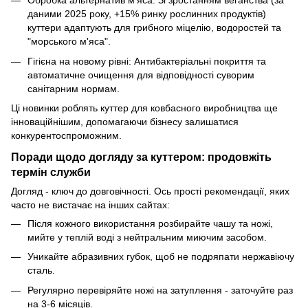
Обробка альтернатив м'яса: Зі зростанням веганства (за
даними 2025 року, +15% ринку рослинних продуктів)
куттери адаптують для грибного міцелію, водоростей та
"морського м'яса".
Гігієна на новому рівні: Антибактеріальні покриття та
автоматичне очищення для відповідності суворим
санітарним нормам.
Ці новинки роблять куттер для ковбасного виробництва ще
інноваційнішим, допомагаючи бізнесу залишатися
конкурентоспроможним.
Поради щодо догляду за куттером: продовжіть
термін служби
Догляд - ключ до довговічності. Ось прості рекомендації, яких
часто не вистачає на інших сайтах:
Після кожного використання розбирайте чашу та ножі,
мийте у теплій воді з нейтральним миючим засобом.
Уникайте абразивних губок, щоб не подряпати нержавіючу
сталь.
Регулярно перевіряйте ножі на затуплення - заточуйте раз
на 3-6 місяців.