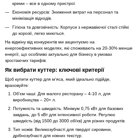
креми – все в одному пристрої.
Економія ресурсів: Зниження витрат на персонал та
мінімізація відходів.
Гігієна та довговічність: Корпуси з нержавіючої сталі стійкі
до корозії, легко миються.
На відміну від конкурентів ми акцентуємо на
енергоефективних моделях, які споживають на 20-30% менше
енергії, що особливо актуально для бізнесу в умовах
зростаючих тарифів.
Як вибрати куттер: ключові критерії
Щоб купити куттер для м'яса, який ідеально підійде,
враховуйте:
Об'єм чаші: Для малого ресторану – 4-10 л, для
виробництва – 20+ л.
Потужність та швидкість: Мінімум 0,75 кВт для базових
завдань, до 5 кВт для інтенсивної роботи. Регулює
швидкість (від 1500 до 3000 об/хв) для різних продуктів.
Тип ножів: Великозубчасті для твердої сировини,
дрібнозубчасті для ніжних текстур.