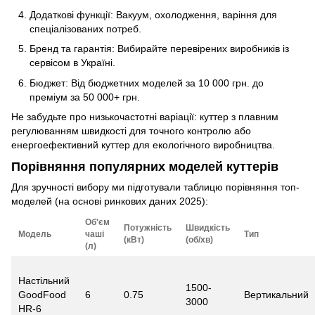
Додаткові функції: Вакуум, охолодження, варіння для
спеціалізованих потреб.
Бренд та гарантія: Вибирайте перевірених виробників із
сервісом в Україні.
Бюджет: Від бюджетних моделей за 10 000 грн. до
преміум за 50 000+ грн.
Не забудьте про низькочастотні варіації: куттер з плавним
регулюванням швидкості для точного контролю або
енергоефективний куттер для екологічного виробництва.
Порівняння популярних моделей куттерів
Для зручності вибору ми підготували таблицю порівняння топ-
моделей (на основі ринкових даних 2025):
Об'єм
Потужність
Швидкість
Модель
чаші
Тип
(кВт)
(об/хв)
(л)
Настільний
1500-
GoodFood
6
0.75
Вертикальний
3000
HR-6