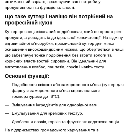
оптимальний варіант, враховуючи ваші потреби у
продуктивності та функціональності.
Що таке куттер і навіщо він потрібний на
професійній кухні
Куттер це спеціалізований подрібнювач, який не просто ріже
продукти, а доводить їх до ідеальної консистенції. На відміну
від звичайної м'ясорубки, промисловий куттер для м'яса
оснащений високошвидкісним ножем, що обертається в чаші,
що забезпечує тонке подрібнення без втрати вологи та
корисних властивостей сировини. Він ідеальний для
виготовлення ковбас, паштетів, соусів і навіть тесту.
Основні функції:
Подрібнення свіжого або замороженого м'яса (куттер для
фаршу із замороженого м'яса справляється з
температурами до -8°C).
Змішування інгредієнтів для однорідної ваги.
Емульгування для кремових текстур.
Дроблення овочів, горіхів та фруктів як додаткова опція.
На підприємствах громадського харчування та в