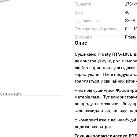
Габарити
1754х
Вага
40
Підключення
220 В
Температурний режим
0...+1
Виробник
Frosty
Опис
Суші-кейс Frosty RTS-103L
демонстрації суші, ролів і мор
лінійка вітрин для суші відріз
користуванні. Ніжні продукти т
трапляється у звичайних вітри
Чим нові суші-кейси Фрості к
ультація
матеріалами. Тут використовує
до продуктів можливе з боку п
скло відкидається, що зручно 
У комплекті вже є всі необхід
додаткових витрат.
Технічні характеристики RTS