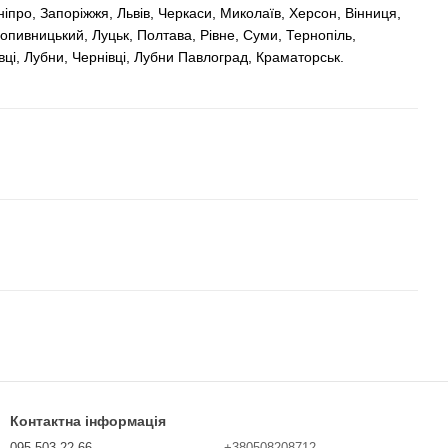
Дніпро, Запоріжжя, Львів, Черкаси, Миколаїв, Херсон, Вінниця,
опивницький, Луцьк, Полтава, Рівне, Суми, Тернопіль,
ці, Лубни, Чернівці, Лубни Павлоград, Краматорськ.
Контактна інформація
095 503-22-66
+380508208712