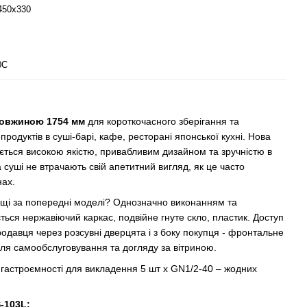
450х330
0С
 довжиною 1754 мм
для короткочасного зберігання та
епродуктів в суші-барі, кафе, ресторані японської кухні. Нова
няється високою якістю, привабливим дизайном та зручністю в
а суші не втрачають свій апетитний вигляд, як це часто
нах.
ращі за попередні моделі? Однозначно виконанням та
ться нержавіючий каркас, подвійне гнуте скло, пластик. Доступ
родавця через розсувні дверцята і з боку покупця - фронтальне
для самообслуговування та догляду за вітриною.
ні гастроємності для викладення 5 шт х GN1/2-40 – жодних
-103L: