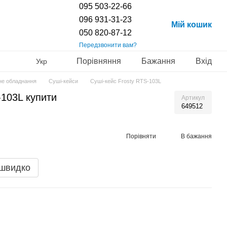
095 503-22-66
096 931-31-23
Мій кошик
050 820-87-12
Передзвонити вам?
Порівняння
Бажання
Вхід
Укр
не обладнання
Суші-кейси
Суші-кейс Frosty RTS-103L
-103L купити
Артикул
649512
Порівняти
В бажання
 швидко