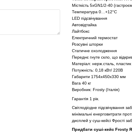
Місткість 5хGN1/2-40 (гастроєм
Температура 0…+12°C
LED підсвічування
Автовідтайка
Лайтбокс
Електричний термостат
Розсувні шторки
Статичне охолодження
Переднє гнуте скло, що відкри
Матеріал: нерж.сталь, пластик
Потужність: 0,18 кВт/ 220В
Габарити 1754х450х330 мм
Вага 40 кг
Виробник: Frostу (Італія)
Гарантія 1 рік.
Світлодіодне підсвічування за
мінімальні енерговитрати про
дисплей у суш-кейсі Фрості заб
Придбати суші-кейс Frosty 