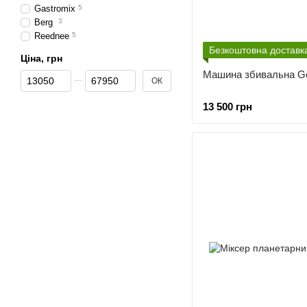
Gastromix
5
Berg
3
Reednee
5
Безкоштовна доставк
Ціна, грн
Машина збивальна G
Від Ціна, грн
До Ціна, грн
ОК
13 500 грн