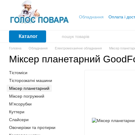
Перейти до основного контенту
Обладнання
Оплата і дос
Каталог
Головна
Обладнання
Електромеханічне обладнання
Міксер планетар
Міксер планетарний GoodF
Тістоміси
Тісторозкатні машини
Міксер планетарний
Міксер погружний
М'ясорубки
Куттери
Слайсери
Овочерізки та протирки