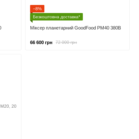
−8%
Безкоштовна доставка*
0
Міксер планетарний GoodFood PM40 380В
66 600 грн
72 000 грн