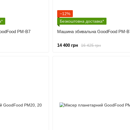
−12%
а*
Безкоштовна доставка*
oodFood PM-B7
Машина збивальна GoodFood PM-B
14 400 грн
16 425 грн