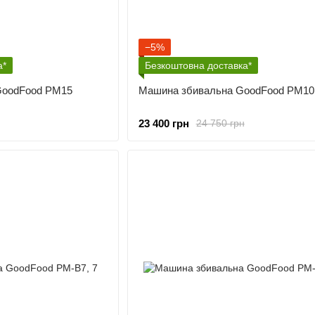
−5%
а*
Безкоштовна доставка*
GoodFood PM15
Машина збивальна GoodFood PM10
23 400 грн
24 750 грн