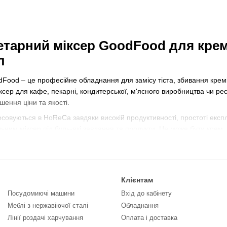
тарний міксер GoodFood для крему,
л
Food – це професійне обладнання для замісу тіста, збивання кремі
сер для кафе, пекарні, кондитерської, м'ясного виробництва чи ре
ення ціни та якості.
совуються в HoReCa завдяки високій продуктивності, простоті експлуа
ьним міксер під будь-які завдання та продукти. Це може бути крем
 чи некруте. Міксери планетарні з високими оборотами ще позиціон
у, мусу.
улярних моделей планетарних міксерів 
Клієнтам
GoodFood PM-B7-F
GoodFood PM10
GoodFood P
Посудомиючі машини
Вхід до кабінету
Меблі з нержавіючої сталі
Обладнання
7 л
10 л
20 л
Лінії роздачі харчування
Оплата і доставка
280 Вт
370 Вт
1100 Вт