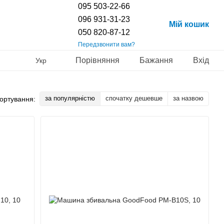
095 503-22-66
096 931-31-23
Мій кошик
050 820-87-12
Передзвонити вам?
Порівняння
Бажання
Вхід
Укр
за популярністю
спочатку дешевше
за назвою
ортування: