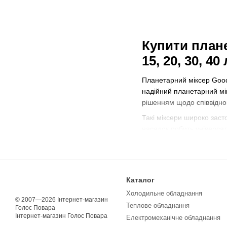
Купити плане
15, 20, 30, 40 
Планетарний міксер Good
надійний планетарний мік
рішенням щодо співвіднош
Такі міксери широко засто
насадок робить універсал
виробництва, тісто рідке
приготування крему, соус
Порівняння поп
Каталог
Характеристика
Холодильне обладнання
© 2007—2026 Інтернет-магазин
Теплове обладнання
Об'єм чаші
Голос Повара
Інтернет-магазин Голос Повара
Електромеханічне обладнання
Потужність