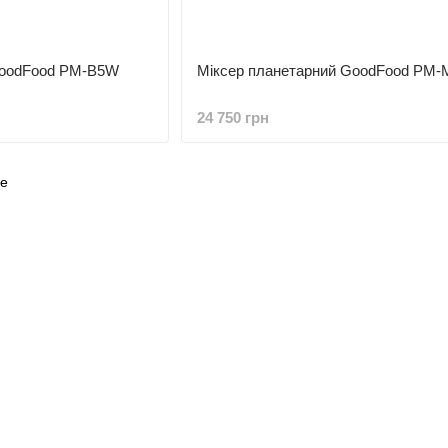
GoodFood PM-B5W
Міксер планетарний GoodFood PM-
24 750 грн