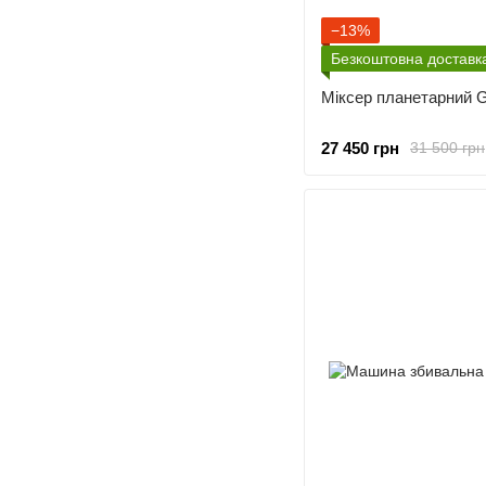
−13%
Безкоштовна доставк
Міксер планетарний 
27 450 грн
31 500 грн