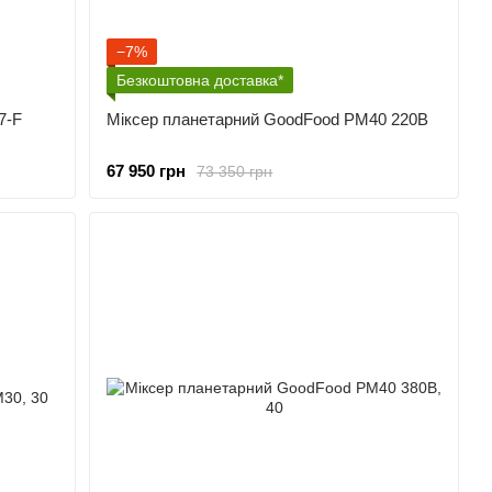
−7%
Безкоштовна доставка*
7-F
Міксер планетарний GoodFood PM40 220В
67 950 грн
73 350 грн