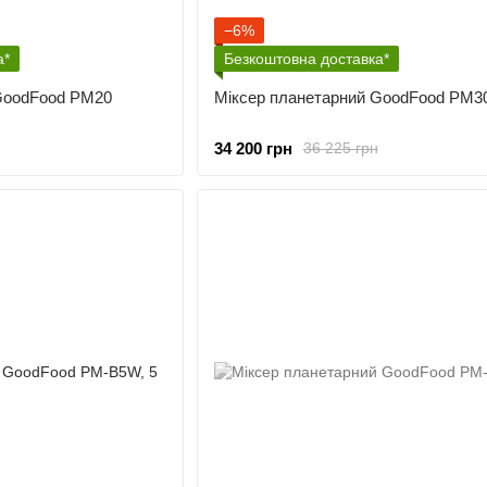
−6%
а*
Безкоштовна доставка*
GoodFood PM20
Міксер планетарний GoodFood PM3
34 200 грн
36 225 грн