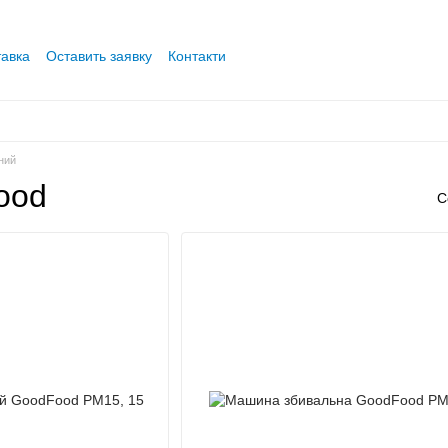
тавка
Оставить заявку
Контакти
ний
ood
С