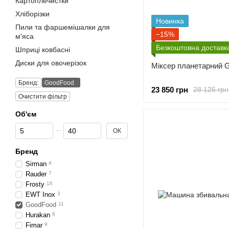
Картоплечистки
Хліборізки
Новинка
Пили та фаршемішалки для
−15%
м'яса
Безкоштовна доставк
Шприці ковбасні
Диски для овочерізок
Міксер планетарний 
Бренд:
GoodFood
23 850 грн
28 125 грн
Очистити фільтр
Об'єм
Від Об'єм
До Об'єм
ОК
Бренд
Sirman
4
Rauder
7
Frosty
16
EWT Inox
3
GoodFood
11
Hurakan
6
Fimar
9