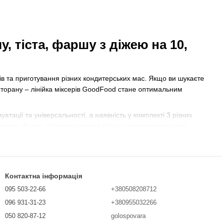
 тіста, фаршу з діжею на 10,
в та приготування різних кондитерських мас. Якщо ви шукаєте
сторану – лінійка міксерів GoodFood стане оптимальним
тації та універсальності, а наявність у комплекті 3 різних
, соуси, фарш, солодка харчова суміш для кондитерського
ують як машини, що збивають - вони розраховані на
GoodFood
Контактна інформація
M20
GoodFood PM30
GoodFood PM40
095 503-22-66
+380508208712
30 л
40 л
096 931-31-23
+380955032266
050 820-87-12
golospovara
1500 Вт
2000 Вт