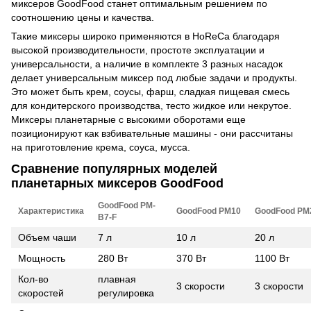
миксеров GoodFood станет оптимальным решением по
соотношению цены и качества.
Такие миксеры широко применяются в HoReCa благодаря
высокой производительности, простоте эксплуатации и
универсальности, а наличие в комплекте 3 разных насадок
делает универсальным миксер под любые задачи и продукты.
Это может быть крем, соусы, фарш, сладкая пищевая смесь
для кондитерского производства, тесто жидкое или некрутое.
Миксеры планетарные с высокими оборотами еще
позиционируют как взбивательные машины - они рассчитаны
на приготовление крема, соуса, мусса.
Сравнение популярных моделей
планетарных миксеров GoodFood
GoodFood PM-
Характеристика
GoodFood PM10
GoodFood PM
B7-F
Объем чаши
7 л
10 л
20 л
Мощность
280 Вт
370 Вт
1100 Вт
Кол-во
плавная
3 скорости
3 скорости
скоростей
регулировка