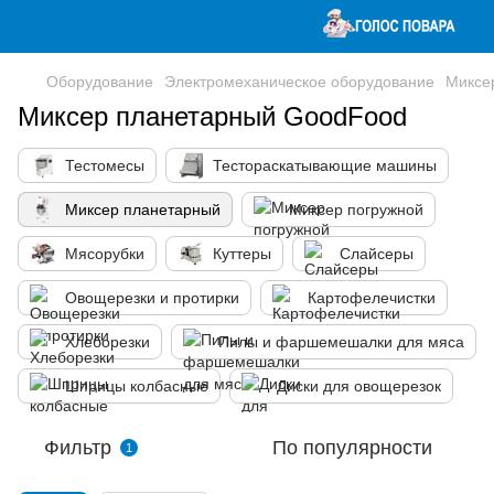
Оборудование
Электромеханическое оборудование
Миксе
Миксер планетарный GoodFood
Тестомесы
Тестораскатывающие машины
Миксер планетарный
Миксер погружной
Мясорубки
Куттеры
Слайсеры
Овощерезки и протирки
Картофелечистки
Хлеборезки
Пилы и фаршемешалки для мяса
Шприцы колбасные
Диски для овощерезок
Фильтр
По популярности
1