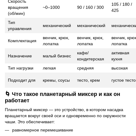
Скорость
105 / 180 /
вращения
~0–1000
90 / 160 / 300
425
(об/мин)
Тип
механический
механический
механическ
управления
венчик, крюк,
венчик, крюк,
венчик, крюк
Комплектация
лопатка
лопатка
лопатка
кафе/
активная
Назначение
малый бизнес
кондитерская
кухня
Тип нагрузки
легкая
средняя
высокая
Подходит для
кремы, соусы
тесто, крем
густое тесто
🌀 Что такое планетарный миксер и как он
работает
Планетарный миксер — это устройство, в котором насадка
вращается вокруг своей оси и одновременно по окружности
чаши. Это обеспечивает:
равномерное перемешивание