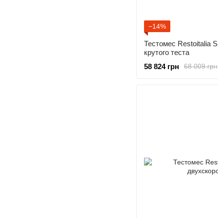
−14%
Тестомес Restoitalia
крутого теста
58 824 грн
68 009 грн