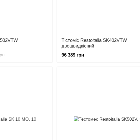
SK502VTW
Тістоміс Restoitalia SK402VTW
двошвидкісний
96 389 грн
грн