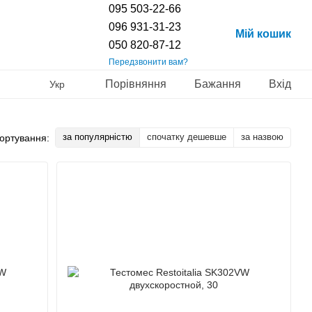
095 503-22-66
096 931-31-23
Мій кошик
050 820-87-12
Передзвонити вам?
Порівняння
Бажання
Вхід
Укр
за популярністю
спочатку дешевше
за назвою
ортування: