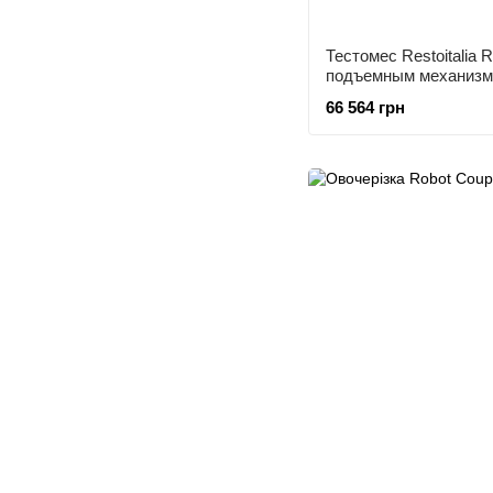
Тестомес Restoitali
подъемным механиз
66 564 грн