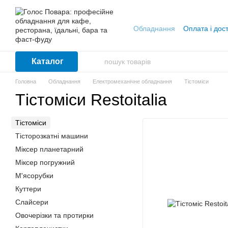
Перейти до основного контенту
Обладнання
Оплата і дос
Каталог
Головна
Обладнання
Електромеханічне обладнання
Тістоміси
Тістоміси Restoitalia
Тістоміси
Тісторозкатні машини
Міксер планетарний
Міксер погружний
М'ясорубки
Куттери
Слайсери
Овочерізки та протирки