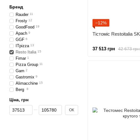
Бренд
Rauder
11
Frosty
12
−12%
GoodFood
19
Apach
9
Тістоміс Restoitalia 
GGF
6
ITpizza
13
37 513 грн
42 673 грн
Resto Italia
15
Fimar
1
Pizza Group
11
Gam
2
Gastromix
9
Alimacchine
15
Berg
8
Ціна, грн
Від Ціна, грн
До Ціна, грн
ОК