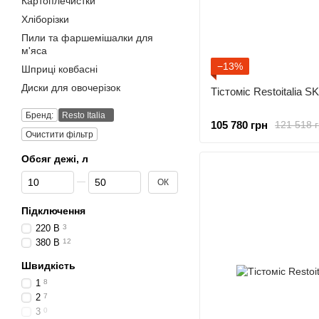
Картоплечистки
Хліборізки
Пили та фаршемішалки для
м'яса
−13%
Шприці ковбасні
Диски для овочерізок
Тістоміс Restoitalia 
Бренд:
Resto Italia
105 780 грн
121 518 
Очистити фільтр
Обсяг дежі, л
Від Обсяг дежі, л
До Обсяг дежі, л
ОК
Підключення
220 В
3
380 В
12
Швидкість
1
8
2
7
3
0