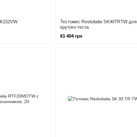
 SK152VW
Тестомес Restoitalia SK40TRTW для
крутого теста
61 404 грн