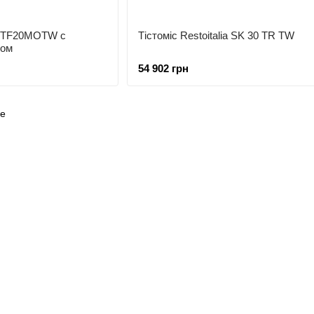
a RTF20MOTW с
Тістоміс Restoitalia SK 30 TR TW
мом
54 902 грн