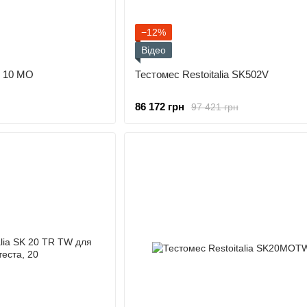
−12%
Відео
SK 10 MO
Тестомес Restoitalia SK502V
86 172 грн
97 421 грн