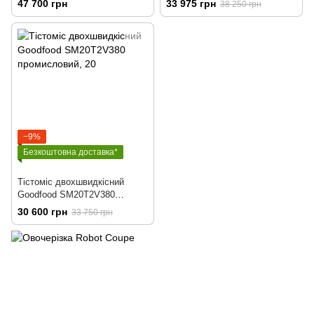
47 700 грн
33 975 грн
38 250 грн
−9%
Безкоштовна доставка*
Тістоміс двохшвидкісний
Goodfood SM20T2V380
промисловий
30 600 грн
33 750 грн