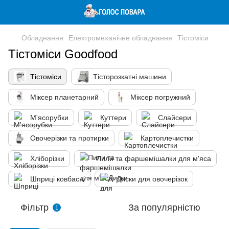
Обладнання
Електромеханічне обладнання
Тістоміси
Тістоміси Goodfood
Тістоміси
Тісторозкатні машини
Міксер планетарний
Міксер погружний
М'ясорубки
Куттери
Слайсери
Овочерізки та протирки
Картоплечистки
Хліборізки
Пили та фаршемішалки для м'яса
Шприці ковбасні
Диски для овочерізок
Фільтр
За популярністю
1