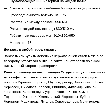
Шумопоглощающий материал на каждой полке
4 колеса, пара колес снабжена блокировкой (тормозом)
Грузоподъемность тележки, кг – 75
Расстояние между полками 550 мм
Размер каждой столешницы 830*510 мм
Габаритные размеры, мм - 910x590x950
Масса, кг - 18
Доставка в любой город Украины!
Заказать или купить мебель из нержавеющей стали можно по
телефону, что указан выше на сайте или отправив по e-mail
письменный запрос с размерами.
Купить тележку сервировочную 2х-уровневую на колесах
для кафе, столовой, отеля
с доставкой в любой город и
поселок Украины: Харьков, Одесса, Днепр, Запорожье, Львов,
Черкассы, Николаев, Херсон, Винница, Житомир, Ивано-
Франковск, Кировоград, Луцк, Полтава, Ровно, Сумы,
Тернополь, Ужгород, Хмельницкий, Черновцы, Лубны,
Чернигов, Мариуполь, Луганск, Северодонецк, Мелитополь.