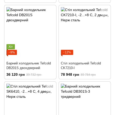
Хіт
−9%
−12%
Барний холодильник Tefcold
Стіл холодильний Tefcold
DB201S двохдверний
CK7210-I
36 120 грн
78 948 грн
39 732 грн
89 784 грн