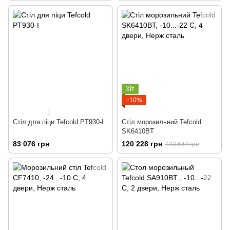
Хіт
−10%
1
Стіл для піци Tefcold PT930-I
Стіл морозильний Tefcold
SK6410BT
83 076 грн
120 228 грн
133 644 грн