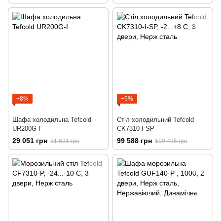
−8%
−9%
Шафа холодильна Tefcold
Стіл холодильний Tefcold
UR200G-I
CK7310-I-SP
29 051 грн
99 588 грн
31 631 грн
109 495 грн