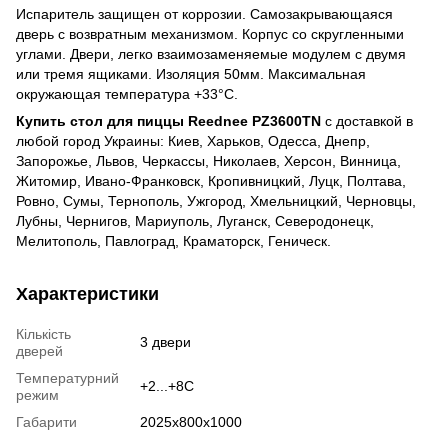
Испаритель защищен от коррозии. Самозакрывающаяся
дверь с возвратным механизмом. Корпус со скругленными
углами. Двери, легко взаимозаменяемые модулем с двумя
или тремя ящиками. Изоляция 50мм. Максимальная
окружающая температура +33°C.
Купить стол для пиццы Reednee PZ3600TN
с доставкой в
любой город Украины: Киев, Харьков, Одесса, Днепр,
Запорожье, Львов, Черкассы, Николаев, Херсон, Винница,
Житомир, Ивано-Франковск, Кропивницкий, Луцк, Полтава,
Ровно, Сумы, Тернополь, Ужгород, Хмельницкий, Черновцы,
Лубны, Чернигов, Мариуполь, Луганск, Северодонецк,
Мелитополь, Павлоград, Краматорск, Геническ.
Характеристики
Кількість
3 двери
дверей
Температурний
+2...+8С
режим
Габарити
2025x800x1000