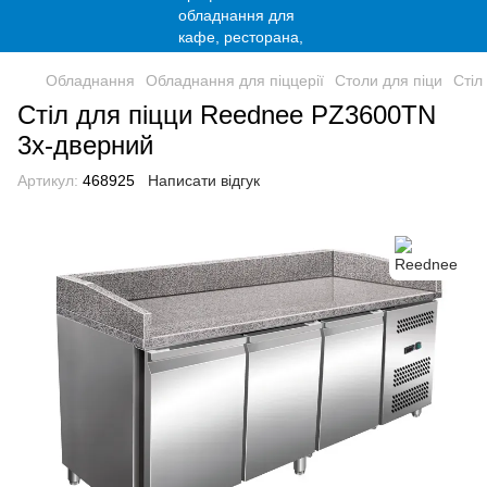
Обладнання
Обладнання для піццерії
Столи для піци
Стіл
Стіл для піцци Reednee PZ3600TN
3х-дверний
Артикул:
468925
Написати відгук