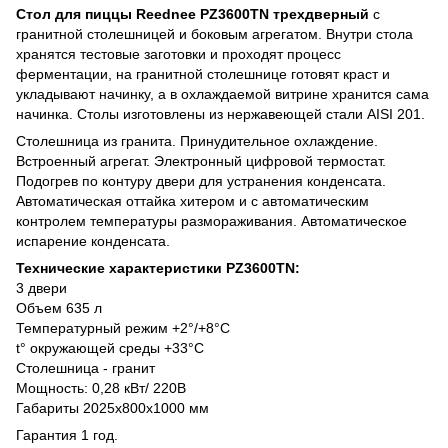
Стол для пиццы Reednee PZ3600TN трехдверный
с
гранитной столешницей и боковым агрегатом. Внутри стола
хранятся тестовые заготовки и проходят процесс
ферментации, на гранитной столешнице готовят краст и
укладывают начинку, а в охлаждаемой витрине хранится сама
начинка. Столы изготовлены из нержавеющей стали AISI 201.
Столешница из гранита. Принудительное охлаждение.
Встроенный агрегат. Электронный цифровой термостат.
Подогрев по контуру двери для устранения конденсата.
Автоматическая оттайка хитером и с автоматическим
контролем температуры размораживания. Автоматическое
испарение конденсата.
Технические характеристики PZ3600TN:
3 двери
Объем 635 л
Температурный режим +2°/+8°C
t° окружающей среды +33°С
Столешница - гранит
Мощность: 0,28 кВт/ 220В
Габариты 2025x800x1000 мм
Гарантия 1 год.