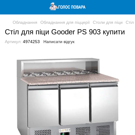
Обладнання
Обладнання для піццерії
Столи для піци
Стіл
Стіл для піци Gooder PS 903 купити
Артикул:
4974253
Написати відгук