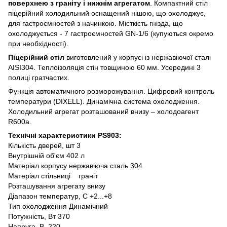
поверхнею з граніту і нижнім агрегатом
. Компактний стіл
піцерійний холодильний оснащений нішою, що охолоджує,
для гастроємностей з начинкою. Місткість гнізда, що
охолоджується - 7 гастроємностей GN-1/6 (купуються окремо
при необхідності).
Піцерійний стіл
виготовлений у корпусі із нержавіючої сталі
AISI304. Теплоізоляція стін товщиною 60 мм. Усередині 3
полиці гратчастих.
Функція автоматичного розморожування. Цифровий контроль
температури (DIXELL). Динамічна система охолодження.
Холодильний агрегат розташований внизу – холодоагент
R600a.
Технічні характеристики PS903:
Кількість дверей, шт 3
Внутрішній об'єм 402 л
Матеріал корпусу нержавіюча сталь 304
Матеріал стільниці граніт
Розташування агрегату внизу
Діапазон температур, С +2...+8
Тип охолодження Динамічний
Потужність, Вт 370
Напруга, В 220