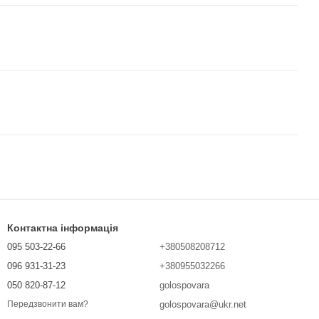
Контактна інформація
095 503-22-66
+380508208712
096 931-31-23
+380955032266
050 820-87-12
golospovara
golospovara@ukr.net
Передзвонити вам?