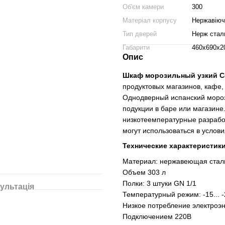
Об'єм камери
300
Матеріал корпусу
Нержавіюч
Тип дверей
Нерж стал
Габарити
460х690х2
Опис
Шкаф морозильный узкий Co
продуктовых магазинов, кафе,
Однодверный испанский моро
подукции в баре или магази
низкотеемпературные разрабо
могут использоваться в услов
Технические характеристики
Материал: нержавеющая сталь
Объем 303 л
Полки: 3 штуки GN 1/1
ультація
Температурный режим: -15... -
Низкое потребление электроэн
Подключением 220В