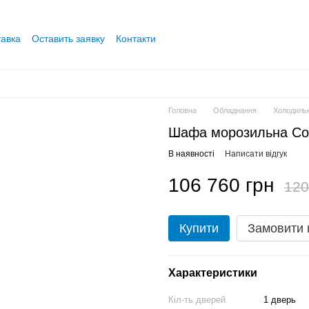
тавка
Оставить заявку
Контакти
Головна
Обладнання
Холодиль
Шафа морозильна Co
В наявності
Написати відгук
106 760 грн
120
Купити
Замовити
Характеристики
Кіл-ть дверей
1 дверь