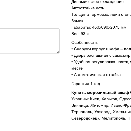
Динамическое охлаждение
Автооттайка есть
Толщина термоизоляции стен
Замок
Габариты: 460x690x2075 мм
Вес: 93 кг
Особенности:
• Снаружи корпус шкафа – по
• Дверь распашная с самоза
• Удобная регулировка ножек,
месте
• Автоматическая оттайка
Гарантия 1 год.
Купить морозильный шкаф 
Украины: Киев, Харьков, Одесс
Винница, Житомир, Ивано-Фран
Тернополь, Ужгород, Хмельниц
Северодонецк, Мелитополь, Па