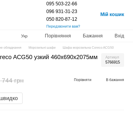
095 503-22-66
096 931-31-23
Мій кошик
050 820-87-12
Передзвонити вам?
Порівняння
Бажання
Вхід
Укр
не обладнання
Морозильні шафи
Шафа морозильна Coreco ACG50
reco ACG50 узкий 460х690х2075мм
Артикул
5766915
 744 грн
Порівняти
В бажання
 швидко