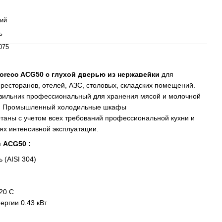
ий
ь
075
reco ACG50 с глухой дверью из нержавейки
для
 ресторанов, отелей, АЗС, столовых, складских помещений.
зильник профессиональный для хранения мясой и молочной
не. Промышленный холодильные шкафы
таны с учетом всех требований профессиональной кухни и
иях интенсивной эксплуатации.
 ACG50 :
 (AISI 304)
20 С
ергии 0.43 кВт