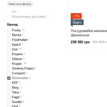
Очистити фільтр
Хіт
0
−7%
Безкоштовна доставка*
0
Відео
Бренд
Frosty
14
Посудомийна машина 
фрональна
Remta
2
Foodmebel
1
238 392 грн
256 968 
Apach
5
Ozti
10
Empero
9
Silanos
9
Krupps
13
Sistema Project
7
Compack
4
Winterhalter
3
KEF
4
Berg
1
Tatra
2
Fagor
1
Gooder
6
DVA
4