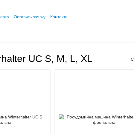
тавка
Оставить заявку
Контакти
alter UC S, M, L, XL
С