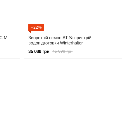
−22%
UC M
Зворотній осмос AT-S: пристрій
водопідготовки Winterhalter
35 088 грн
45 098 грн