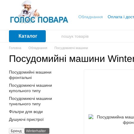
Перейти до основного контенту
Обладнання
Оплата і дос
Каталог
Головна
Обладнання
Посудомиючі машини
Посудомийні машини Winterh
Посудомийні машини
фронтальні
Посудомиючі машини
купольного типу
Посудомиючі машини
тунельного типу
Фільтри для води
Душуючі пристрої
Бренд:
Winterhalter