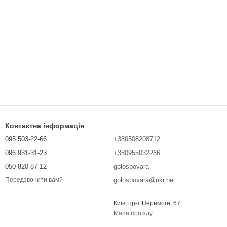
Контактна інформація
095 503-22-66
+380508208712
096 931-31-23
+380955032266
050 820-87-12
golospovara
golospovara@ukr.net
Передзвонити вам?
Київ, пр-т Перемоги, 67
Мапа проїзду