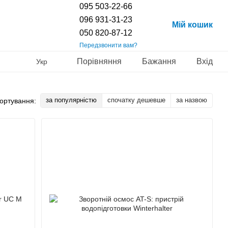
095 503-22-66
096 931-31-23
Мій кошик
050 820-87-12
Передзвонити вам?
Порівняння
Бажання
Вхід
Укр
за популярністю
спочатку дешевше
за назвою
ортування: