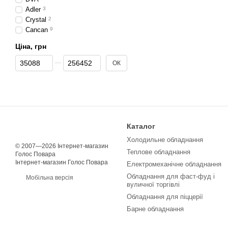
Adler
3
Crystal
2
Cancan
9
Ціна, грн
Від Ціна, грн
До Ціна, грн
ОК
Каталог
Холодильне обладнання
© 2007—2026 Інтернет-магазин
Теплове обладнання
Голос Повара
Інтернет-магазин Голос Повара
Електромеханічне обладнання
Обладнання для фаст-фуд і
Мобільна версія
вуличної торгівлі
Обладнання для піццерії
Барне обладнання