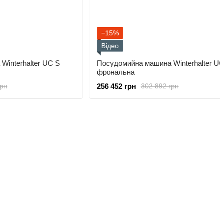
−15%
Відео
Winterhalter UC S
Посудомийна машина Winterhalter 
фрональна
256 452 грн
грн
302 892 грн