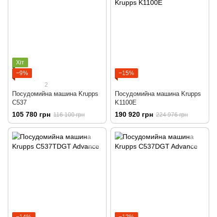
Хіт
−9%
−15%
2
Посудомийна машина Krupps
Посудомийна машина Krupps
C537
K1100E
105 780 грн
190 920 грн
116 100 грн
224 976 грн