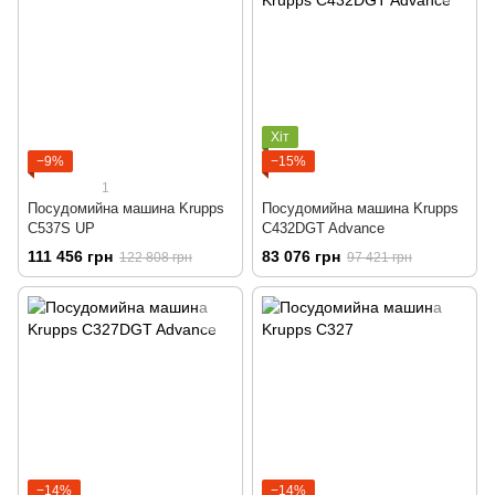
Хіт
−9%
−15%
1
Посудомийна машина Krupps
Посудомийна машина Krupps
C537S UP
C432DGT Advance
111 456 грн
83 076 грн
122 808 грн
97 421 грн
−14%
−14%