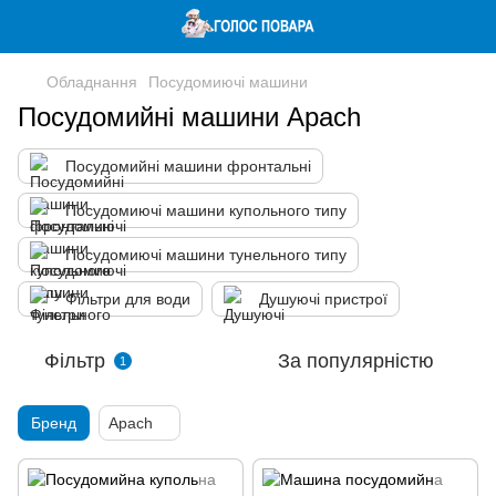
Обладнання
Посудомиючі машини
Посудомийні машини Apach
Посудомийні машини фронтальні
Посудомиючі машини купольного типу
Посудомиючі машини тунельного типу
Фільтри для води
Душуючі пристрої
Фільтр
За популярністю
1
Бренд
Apach