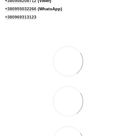
+380508208712
(Viber)
+380955032266
(WhatsApp)
+380969313123