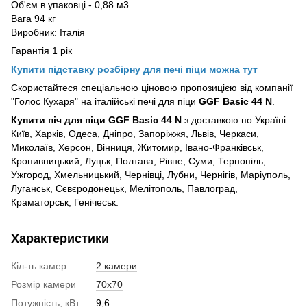
Об'єм в упаковці - 0,88 м3
Вага 94 кг
Виробник: Італія
Гарантія 1 рік
Купити підставку розбірну для печі піци можна тут
Скористайтеся спеціальною ціновою пропозицією від компанії
"Голос Кухаря" на італійські печі для піци
GGF Basic 44 N
.
Купити піч для піци GGF Basic 44 N
з доставкою по Україні:
Київ, Харків, Одеса, Дніпро, Запоріжжя, Львів, Черкаси,
Миколаїв, Херсон, Вінниця, Житомир, Івано-Франківськ,
Кропивницький, Луцьк, Полтава, Рівне, Суми, Тернопіль,
Ужгород, Хмельницький, Чернівці, Лубни, Чернігів, Маріуполь,
Луганськ, Сєвєродонецьк, Мелітополь, Павлоград,
Краматорськ, Генічеськ.
Характеристики
Кіл-ть камер
2 камери
Розмір камери
70х70
Потужність, кВт
9,6