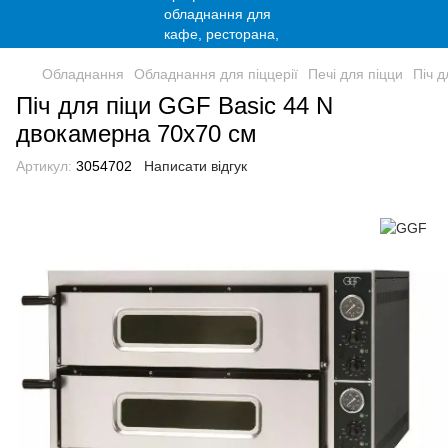
Обладнання
Обладнання для піццерії
Печі для піцци
Піч 
Піч для піци GGF Basic 44 N
двокамерна 70х70 см
Артикул:
3054702
Написати відгук