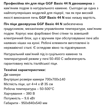
Професійна піч для піци GGF Basic 44 N двокамерна
з
кам'яним подом із натурального каменю. Сьогодні це одна з
найпопулярніших моделей для піцерії, так як при високій
якості виконання печь
GGF Basic 44 N
має низьку вартість.
Піч піци двоярусна GGF Basic 44 N
забезпечена
градусником, механічним управлінням температури, кам'яним
подом. Корпус має фарбовані бічні стінки та зовнішній
електричний блок, що є зручним при обслуговуванні печі або
наявних нішах на кухні. Робочі елементи виготовлені із
нержавіючої сталі. Є оглядове вікно та підсвічування.
Натуральний кам'яний під із суцільного каменю та
температурний режим у печі 50-450 С забезпечують
гарантовану якість італійської піци.
Технічні характеристики:
Дві камери
Внутрішні розміри камери 700х700х140
Місткість піци, шт 4+4 х Ø 35 см
Робоча температура – 50-500°С
Харчування – 380 В
Потужність – 9,6 кВт
Габарити - 950х840х540 мм