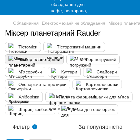
Обладнання
Електромеханічне обладнання
Міксер планет
Міксер планетарний Rauder
Тістоміси
Тісторозкатні машини
Міксер планетарний
Міксер погружний
М'ясорубки
Куттери
Слайсери
Овочерізки та протирки
Картоплечистки
Хліборізки
Пили та фаршемішалки для м'яса
Шприці ковбасні
Диски для овочерізок
Фільтр
За популярністю
1