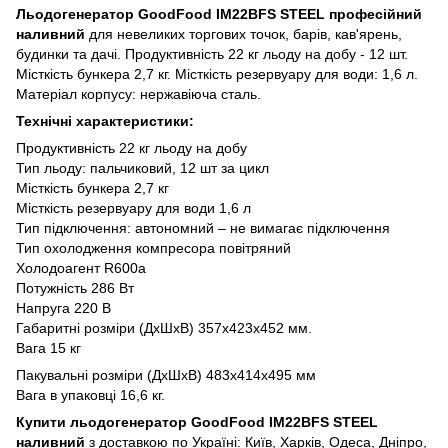
Льодогенератор GoodFood IM22BFS STEEL професійний
наливний
для невеликих торгових точок, барів, кав'ярень,
будинки та дачі. Продуктивність 22 кг льоду на добу - 12 шт.
Місткість бункера 2,7 кг. Місткість резервуару для води: 1,6 л.
Матеріал корпусу: нержавіюча сталь.
Технічні характеристики:
Продуктивність 22 кг льоду на добу
Тип льоду: пальчиковий, 12 шт за цикл
Місткість бункера 2,7 кг
Місткість резервуару для води 1,6 л
Тип підключення: автономний – не вимагає підключення
Тип охолодження компресора повітряний
Холодоагент R600a
Потужність 286 Вт
Напруга 220 В
Габаритні розміри (ДхШхВ) 357х423х452 мм.
Вага 15 кг
Пакувальні розміри (ДхШхВ) 483х414х495 мм
Вага в упаковці 16,6 кг.
Купити льодогенератор GoodFood IM22BFS STEEL
наливний
з доставкою по Україні: Київ, Харків, Одеса, Дніпро,