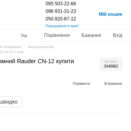
095 503-22-66
096 931-31-23
Мій кошик
050 820-87-12
Передзвонити вам?
Порівняння
Бажання
Вхід
Укр
не обладнання
Льодогенератори
2 на 12 кг льда
омний Rauder CN-12 купити
Артикул
3448962
Порівняти
В бажання
 швидко