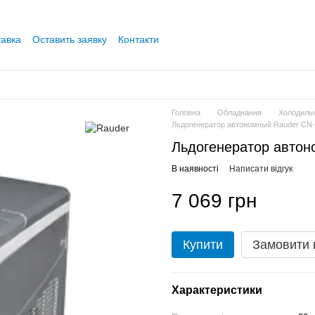
тавка
Оставить заявку
Контакти
Головна
Обладнання
Холодиль
Льдогенератор автономный Rauder CN-1
Льдогенератор автон
В наявності
Написати відгук
7 069 грн
Купити
Замовити
Характеристики