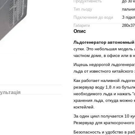
Продуктивність
до 30 к
Тип льоду
пальчи
Підключення до води
З підк
Габарити
280x37
Опис
Льдогенератор автономный 
сутки. Это небольшая модель 
частном доме, в офисе или в
Ищешь недорогой льдогенерат
льда от известного китайског
Как работает наливной льдоге
резервуар воду 1,8 л из бутыл
ультація
необходимого льда и нажать "
хранения льда, откуда можно 
коктейлей.
За один цикл получается 10 ку
Резервуар для краткосрочного 
Безопасность и удобство в ра