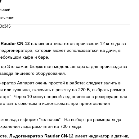
г
ковий
лючення
0x345
Rauder CN-12
наливного типа готов произвести 12 кг льда за
ледогенератора, который может использоваться на дачи, в
 небольшом кафе и баре.
ор Это самая бюджетная модель аппарата для производства
о завода пищевого оборудования.
нератор Аппарат очень простой в работе: следует залить в
ки или кувшина, включить в розетку на 220 В, выбрать размер
старт". Через 10 минут первый лед появится в резервуаре для
его взять совочком и использовать при приготовлении
сков льда в форме "колпачок" . На выбор три размера льда.
хранения льда рассчитан на 700 г льда.
боте.
Льдогенератор Rauder CN-12
имеет индикатор и датчик,