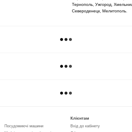
Тернополь, Ужгород, Хмельниц
Североденецк, Мелитополь.
Клієнтам
Посудомиючі машини
Вхід до кабінету