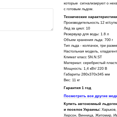
которые сигнализируют о нехв
с готовым льдом.
Технические характеристики
Производительность 12 кг/сутк
Лед за цикл: 10
Резервуар для воды: 1.8 л
Объем хранения льда: 700 г
Тип льда - колпачок, три разм
Настольная модель, хладаген
Климат класс SN.N.ST
Материал: серебристый пласт
Мощность: 1,4 кВт/ 220 В
Габариты 280x370x345 мм
Вес: 11 кг
Гарантия 1 год
Посмотреть все другие мод
Купить автономный льдоген
и поселок Украины:
Харьков,
Херсон, Винница, Житомир, Ив