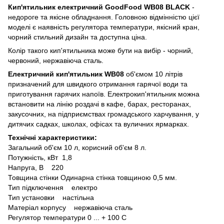
Кип'ятильник електричний GoodFood WB08 BLACK
-
недороге та якісне обладнання. Головною відмінністю цієї
моделі є наявність регулятора температури, якісний кран,
чорний стильний дизайн та доступна ціна.
Колір такого кип'ятильника може бути на вибір - чорний,
червоний, нержавіюча сталь.
Електричний кип'ятильник WB08
об'ємом 10 літрів
призначений для швидкого отримання гарячої води та
приготування гарячих напоїв. Електрокип'ятильник можна
встановити на лінію роздачі в кафе, барах, ресторанах,
закусочних, на підприємствах громадського харчування, у
дитячих садках, школах, офісах та вуличних ярмарках.
Технічні характеристики:
Загальний об'єм 10 л, корисний об'єм 8 л.
Потужність, кВт 1,8
Напруга, В 220
Товщина стінки Одинарна стінка товщиною 0,5 мм.
Тип підключення електро
Тип установки настільна
Матеріал корпусу нержавіюча сталь
Регулятор температури 0 ... + 100 С