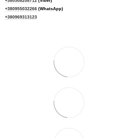
+380508208712
(Viber)
+380955032266
(WhatsApp)
+380969313123