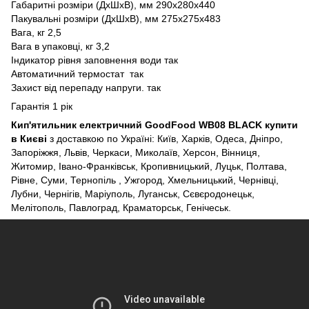
Габаритні розміри (ДхШхВ), мм 290х280х440
Пакувальні розміри (ДхШхВ), мм 275х275х483
Вага, кг 2,5
Вага в упаковці, кг 3,2
Індикатор рівня заповнення води так
Автоматичний термостат так
Захист від перепаду напруги. так
Гарантія 1 рік
Кип'ятильник електричний GoodFood WB08 BLACK купити
в Києві
з доставкою по Україні: Київ, Харків, Одеса, Дніпро,
Запоріжжя, Львів, Черкаси, Миколаїв, Херсон, Вінниця,
Житомир, Івано-Франківськ, Кропивницький, Луцьк, Полтава,
Рівне, Суми, Тернопіль , Ужгород, Хмельницький, Чернівці,
Лубни, Чернігів, Маріуполь, Луганськ, Сєвєродонецьк,
Мелітополь, Павлоград, Краматорськ, Генічеськ.