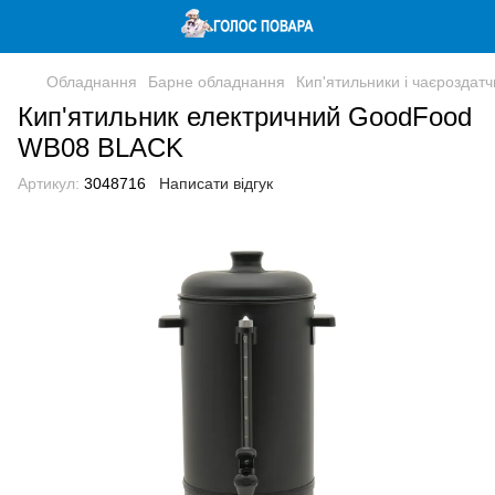
Обладнання
Барне обладнання
Кип'ятильники і чаєроздатч
Кип'ятильник електричний GoodFood
WB08 BLACK
Артикул:
3048716
Написати відгук