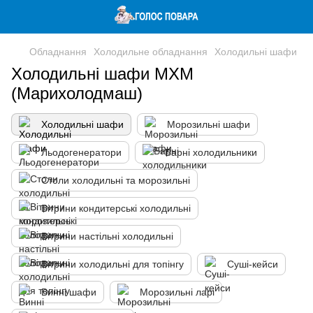
Обладнання
Холодильне обладнання
Холодильні шафи
Холодильні шафи МХМ
(Марихолодмаш)
Холодильні шафи
Морозильні шафи
Льодогенератори
Барні холодильники
Столи холодильні та морозильні
Вітрини кондитерські холодильні
Вітрини настільні холодильні
Вітрини холодильні для топінгу
Суші-кейси
Винні шафи
Морозильні ларі