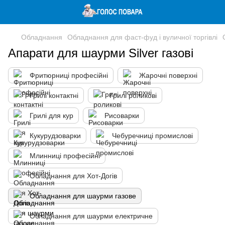
Обладнання
Обладнання для фаст-фуд і вуличної торгівлі
Апарати для шаурми Silver газові
Фритюрниці професійні
Жарочні поверхні
Грилі контактні
Грилі роликові
Грилі для кур
Рисоварки
Кукурудзоварки
Чебуречниці промислові
Млинниці професійні
Обладнання для Хот-Догів
Обладнання для шаурми газове
Обладнання для шаурми електричне