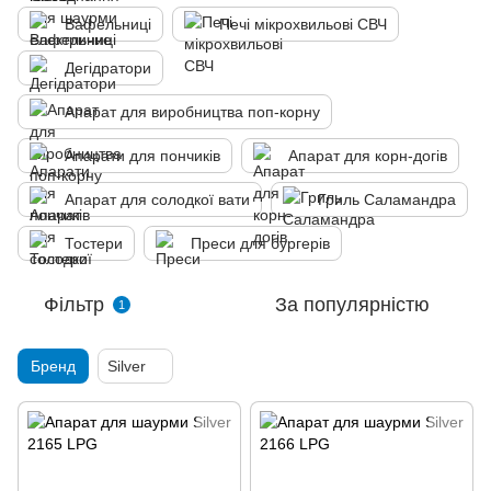
Вафельниці
Печі мікрохвильові СВЧ
Дегідратори
Апарат для виробництва поп-корну
Апарати для пончиків
Апарат для корн-догів
Апарат для солодкої вати
Гриль Саламандра
Тостери
Преси для бургерів
Фільтр
За популярністю
1
Бренд
Silver