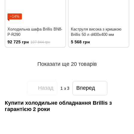
−14%
Холодильна шафа Brillis BN8-
Каструля висока з кришкою
P-R290
Brillis 50 л d400х400 мм
92 725 грн
5 568 грн
107 844 грн
Показати ще 20 товарів
Назад
Вперед
1
з 3
Купити холодильне обладнання Brillis з
гарантією 2 роки