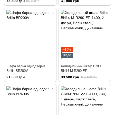
73 800 грн
31 900 грн
86 400 грн
−15%
Відео
Шафа барна однодверна
Холодильный шкаф Brillis
Brillis BR200V
BN14-M-R290-EF
21 600 грн
99 588 грн
117 132 грн