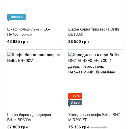
Новинка
Шкаф холодильный EG-
Шафа барна тридверна Brillis
HR400 чёрный
BBT338H
48 825 грн
36 500 грн
−14%
Відео
Шафа барна однодверна
Холодильна шафа Brillis BN7-
Brillis BR600V
M-R290-EF
37 800 грн
75 336 грн
87 720 грн