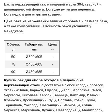
Бак из нержавеющей стали пищевой марки 304, сварной -
цилиндрической формы. Есть две ручки для переноса.
Есть педаль для открытия крышки.
Цена бака из нержавейки
зависит от объема и размера бака,
а также комплектации. Стоимость баков уточняйте у
менеджера.
Объем,
Габариты,
Цена
л
мм
--
50
Ø390х605
-
75
Ø450х605
-
90
Ø450х685
-
Купить бак для сбора отходов с педалью из
нержавеющей стали
с доставкой в любой город и поселок
Украины: Киев, Харьков, Одесса, Днепр, Запорожье, Львов,
Черкассы, Николаев, Херсон, Винница, Житомир, Ивано-
Франковск, Кропивницкий, Луцк, Полтава, Ровно, Сумы,
Тернополь, Ужгород, Хмельницкий, Черновцы, Лубны,
Чернигов, Мариуполь, Луганск, Северодонецк, Мелитополь,