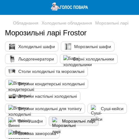
Обладнання
Холодильне обладнання
Морозильні ларі
Морозильні ларі Frostor
Холодильні шафи
Морозильні шафи
Льодогенератори
Барні холодильники
Столи холодильні та морозильні
Вітрини кондитерські холодильні
Вітрини настільні холодильні
Вітрини холодильні для топінгу
Суші-кейси
Винні шафи
Морозильні ларі
Шокова заморозка