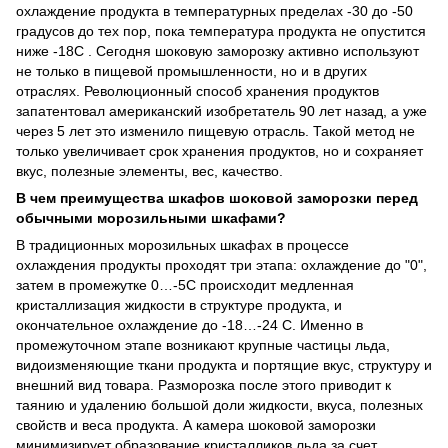
охлаждение продукта в температурных пределах -30 до -50
градусов до тех пор, пока температура продукта не опустится
ниже -18С . Сегодня шоковую заморозку активно используют
не только в пищевой промышленности, но и в других
отраслях. Революционный способ хранения продуктов
запатентовал американский изобретатель 90 лет назад, а уже
через 5 лет это изменило пищевую отрасль. Такой метод не
только увеличивает срок хранения продуктов, но и сохраняет
вкус, полезные элементы, вес, качество.
В чем преимущества шкафов шоковой заморозки перед
обычными морозильными шкафами?
В традиционных морозильных шкафах в процессе
охлаждения продукты проходят три этапа: охлаждение до "0",
затем в промежутке 0…-5С происходит медленная
кристаллизация жидкости в структуре продукта, и
окончательное охлаждение до -18…-24 С. Именно в
промежуточном этапе возникают крупные частицы льда,
видоизменяющие ткани продукта и портящие вкус, структуру и
внешний вид товара. Разморозка после этого приводит к
таянию и удалению большой доли жидкости, вкуса, полезных
свойств и веса продукта. А камера шоковой заморозки
минимизирует образование кристалликов льда за счет