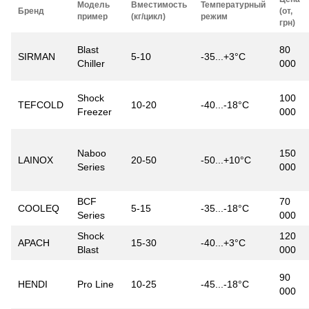
Модель
Вместимость
Температурный
Бренд
(от,
пример
(кг/цикл)
режим
грн)
Blast
80
SIRMAN
5-10
-35...+3°C
Chiller
000
Shock
100
TEFCOLD
10-20
-40...-18°C
Freezer
000
Naboo
150
LAINOX
20-50
-50...+10°C
Series
000
BCF
70
COOLEQ
5-15
-35...-18°C
Series
000
Shock
120
APACH
15-30
-40...+3°C
Blast
000
90
HENDI
Pro Line
10-25
-45...-18°C
000