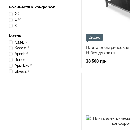
Количество конфорок
2
5
4
10
6
8
Бренд
Видео
Кий-В
6
Плита электрическа
Kogast
2
Н без духовки
Apach
4
Bertos
5
38 500 грн
Арм-Еко
5
Skvara
1