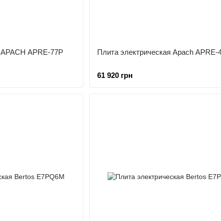
я APACH APRE-77P
Плита электрическая Apach APRE-
61 920 грн