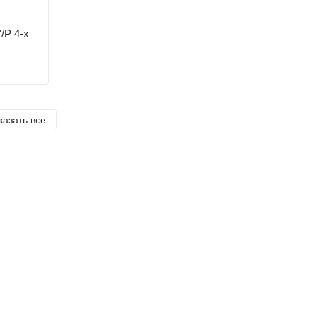
/P 4-х
казать все