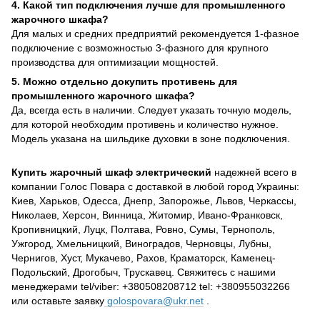
4. Какой тип подключения лучше для промышленного
жарочного шкафа?
Для малых и средних предприятий рекомендуется 1-фазное
подключение с возможностью 3-фазного для крупного
производства для оптимизации мощностей.
5. Можно отдельно докупить противень для
промышленного жарочного шкафа?
Да, всегда есть в наличии. Следует указать точную модель,
для которой необходим противень и количество нужное.
Модель указана на шильдике духовки в зоне подключения.
Купить жарочный шкаф электрический
надежней всего в
компании Голос Повара с доставкой в любой город Украины:
Киев, Харьков, Одесса, Днепр, Запорожье, Львов, Черкассы,
Николаев, Херсон, Винница, Житомир, Ивано-Франковск,
Кропивницкий, Луцк, Полтава, Ровно, Сумы, Тернополь,
Ужгород, Хмельницкий, Виноградов, Черновцы, Лубны,
Чернигов, Хуст, Мукачево, Рахов, Краматорск, Каменец-
Подольский, Дрогобыч, Трускавец. Свяжитесь с нашими
менеджерами tel/viber: +380508208712 tel: +380955032266
или оставьте заявку
golospovara@ukr.net
.