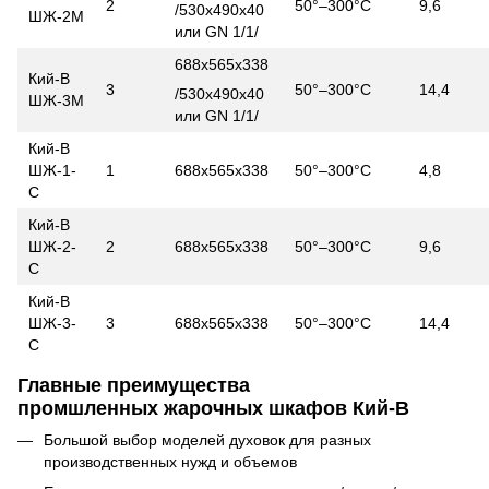
2
50°–300°С
9,6
/530х490х40
ШЖ-2М
или GN 1/1/
688х565х338
Кий-В
3
50°–300°С
14,4
/530х490х40
ШЖ-3М
или GN 1/1/
Кий-В
ШЖ-1-
1
688х565х338
50°–300°С
4,8
С
Кий-В
ШЖ-2-
2
688х565х338
50°–300°С
9,6
С
Кий-В
ШЖ-3-
3
688х565х338
50°–300°С
14,4
С
Главные преимущества
промшленных жарочных шкафов Кий-В
Большой выбор моделей духовок для разных
производственных нужд и объемов