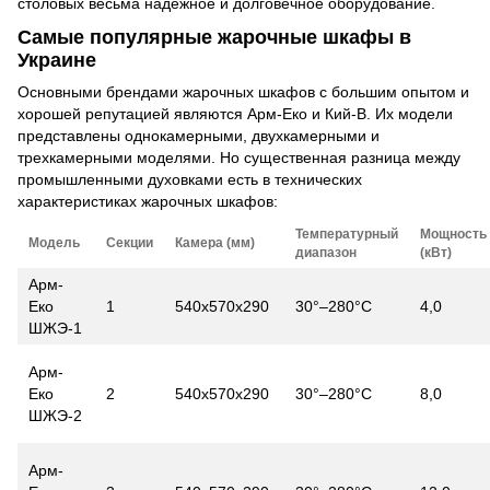
столовых весьма надежное и долговечное оборудование.
Самые популярные жарочные шкафы в
Украине
Основными брендами жарочных шкафов с большим опытом и
хорошей репутацией являются Арм-Еко и Кий-В. Их модели
представлены однокамерными, двухкамерными и
трехкамерными моделями. Но существенная разница между
промышленными духовками есть в технических
характеристиках жарочных шкафов:
Температурный
Мощность
Модель
Секции
Камера (мм)
диапазон
(кВт)
Арм-
Еко
1
540х570х290
30°–280°С
4,0
ШЖЭ-1
Арм-
Еко
2
540х570х290
30°–280°С
8,0
ШЖЭ-2
Арм-