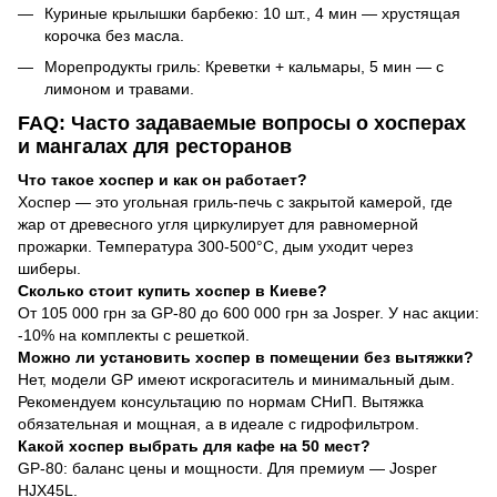
Куриные крылышки барбекю: 10 шт., 4 мин — хрустящая
корочка без масла.
Морепродукты гриль: Креветки + кальмары, 5 мин — с
лимоном и травами.
FAQ: Часто задаваемые вопросы о хосперах
и мангалах для ресторанов
Что такое хоспер и как он работает?
Хоспер — это угольная гриль-печь с закрытой камерой, где
жар от древесного угля циркулирует для равномерной
прожарки. Температура 300-500°C, дым уходит через
шиберы.
Сколько стоит купить хоспер в Киеве?
От 105 000 грн за GP-80 до 600 000 грн за Josper. У нас акции:
-10% на комплекты с решеткой.
Можно ли установить хоспер в помещении без вытяжки?
Нет, модели GP имеют искрогаситель и минимальный дым.
Рекомендуем консультацию по нормам СНиП. Вытяжка
обязательная и мощная, а в идеале с гидрофильтром.
Какой хоспер выбрать для кафе на 50 мест?
GP-80: баланс цены и мощности. Для премиум — Josper
HJX45L.