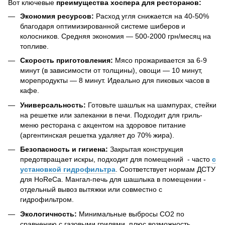
Вот ключевые
преимущества хоспера для ресторанов:
Экономия ресурсов:
Расход угля снижается на 40-50%
благодаря оптимизированной системе шиберов и
колосников. Средняя экономия — 500-2000 грн/месяц на
топливе.
Скорость приготовления:
Мясо прожаривается за 6-9
минут (в зависимости от толщины), овощи — 10 минут,
морепродукты — 8 минут. Идеально для пиковых часов в
кафе.
Универсальность:
Готовьте шашлык на шампурах, стейки
на решетке или запеканки в печи. Подходит для гриль-
меню ресторана с акцентом на здоровое питание
(аргентинская решетка удаляет до 70% жира).
Безопасность и гигиена:
Закрытая конструкция
предотвращает искры, подходит для помещений - часто
с
установкой гидрофильтра
. Соответствует нормам ДСТУ
для HoReCa. Мангал-печь для шашлыка в помещении -
отдельный вывоз вытяжки или совместно с
гидрофильтром.
Экологичность:
Минимальные выбросы CO2 по
сравнению с газовыми грилями, плюс возможность