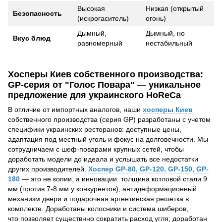
Высокая
Низкая (открытый
Безопасность
(искрогаситель)
огонь)
Дымный,
Дымный, но
Вкус блюд
равномерный
нестабильный
Хосперы Киев собственного производства:
GP-серия от "Голос Повара" — уникальное
предложение для украинского HoReCa
В отличие от импортных аналогов, наши
хосперы Киев
собственного производства (серия GP) разработаны с учетом
специфики украинских ресторанов: доступные цены,
адаптация под местный уголь и фокус на долговечности. Мы
сотрудничаем с шеф-поварами крупных сетей, чтобы
доработать модели до идеала и услышать все недостатки
других производителей.
Хоспер GP-80, GP-120, GP-150, GP-
180
— это не копии, а инновации: толщина котловой стали 9
мм (против 7-8 мм у конкурентов), антидеформационный
механизм двери и подарочная аргентинская решетка в
комплекте. Доработаны колосники и система шиберов,
что позволяет существнно сократить расход угля; доработан