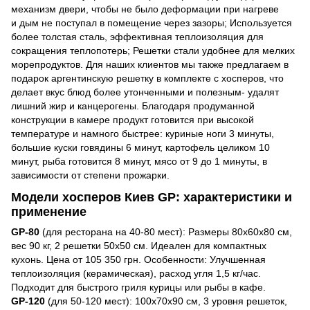
механизм двери, чтобы не было деформации при нагреве
и дым не поступал в помещение через зазоры; Используется
более толстая сталь, эффективная теплоизоляция для
сокращения теплопотерь; Решетки стали удобнее для мелких
морепродуктов. Для наших клиентов мы также предлагаем в
подарок аргентинскую решетку в комплекте с хосперов, что
делает вкус блюд более утонченными и полезным- удалят
лишний жир и канцерогены. Благодаря продуманной
конструкции в камере продукт готовится при высокой
температуре и намного быстрее: куриные ноги 3 минуты,
большие куски говядины 6 минут, картофель целиком 10
минут, рыба готовится 8 минут, мясо от 9 до 1 минуты, в
зависимости от степени прожарки.
Модели хосперов Киев GP: характеристики и
применение
GP-80
(для ресторана на 40-80 мест): Размеры 80x60x80 см,
вес 90 кг, 2 решетки 50x50 см. Идеален для компактных
кухонь. Цена от 105 350 грн. Особенности: Улучшенная
теплоизоляция (керамическая), расход угля 1,5 кг/час.
Подходит для быстрого гриля курицы или рыбы в кафе.
GP-120
(для 50-120 мест): 100x70x90 см, 3 уровня решеток,