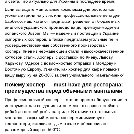
и света, что актуально для Украины в последнее время.
Если вы ищете мангальные комплексы для ресторанов,
угольные грили на углях или профессиональные печи для
барбекю, наш каталог предлагает решения от бюджетных
аналогов украинского производства до премиум-моделей
испанского Josper. Мы — надежный поставщик в Украине
импортных хосперов, а также предлагаем угольные печи
усовершенствованные собственного производства -
хосперы Киев из нержавеющей стали и высококачественной
котловой стали. Хосперы с доставкой по Киеву, Львову,
Харькову, Одессе с возможностью отправки в Молдову и
Восточную Европу. Узнайте, как хоспер для кафе повысит
вашу выручку на 20-30% за счет уникального "мангал-меню"!
Почему хоспер — must-have для ресторана:
преимущества перед обычными мангалами
Профессиональный хоспер — это не просто оборудование, а
инструмент для создания хитов меню: от сочных стейков
рибай до нежной рыбы на гриле. В отличие от открытых
мангалов, закрытый мангал хоспер минимизирует
теплопотери, исключает дым в зале и обеспечивает
равномерный жар до 500°C.