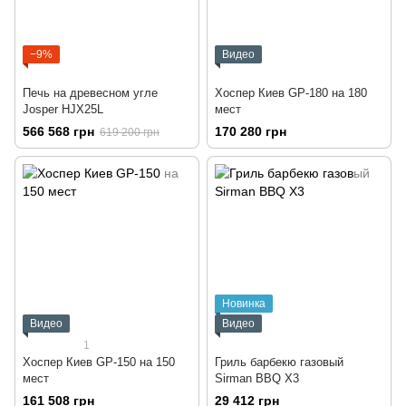
−9%
Видео
Печь на древесном угле
Хоспер Киев GP-180 на 180
Josper HJX25L
мест
566 568 грн
170 280 грн
619 200 грн
Новинка
Видео
Видео
1
Хоспер Киев GP-150 на 150
Гриль барбекю газовый
мест
Sirman BBQ X3
161 508 грн
29 412 грн