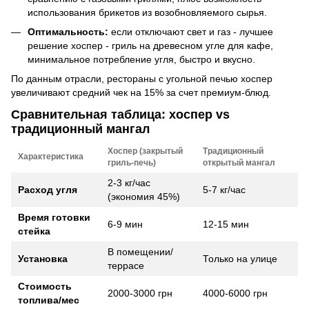
использования брикетов из возобновляемого сырья.
Оптимальность:
если отключают свет и газ - лучшее
решение хоспер - гриль на древесном угле для кафе,
минимальное потребление угля, быстро и вкусно.
По данным отрасли, рестораны с угольной печью хоспер
увеличивают средний чек на 15% за счет премиум-блюд.
Сравнительная таблица: хоспер vs
традиционный мангал
Хоспер (закрытый
Традиционный
Характеристика
гриль-печь)
открытый мангал
2-3 кг/час
Расход угля
5-7 кг/час
(экономия 45%)
Время готовки
6-9 мин
12-15 мин
стейка
В помещении/
Установка
Только на улице
террасе
Стоимость
2000-3000 грн
4000-6000 грн
топлива/мес