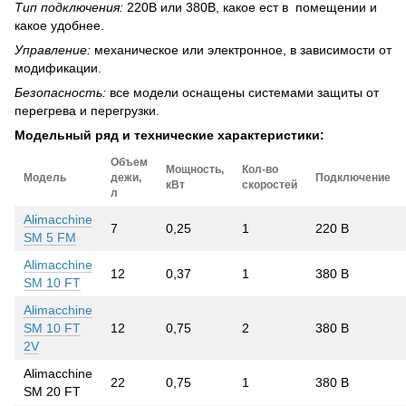
Тип подключения:
220В или 380В, какое ест в помещении и
какое удобнее.
Управление:
механическое или электронное, в зависимости от
модификации.
Безопасность:
все модели оснащены системами защиты от
перегрева и перегрузки.
Модельный ряд и технические характеристики:
Объем
Мощность,
Кол-во
Модель
дежи,
Подключение
кВт
скоростей
л
Alimacchine
7
0,25
1
220 В
SM 5 FM
Alimacchine
12
0,37
1
380 В
SM 10 FT
Alimacchine
SM 10 FT
12
0,75
2
380 В
2V
Alimacchine
22
0,75
1
380 В
SM 20 FT