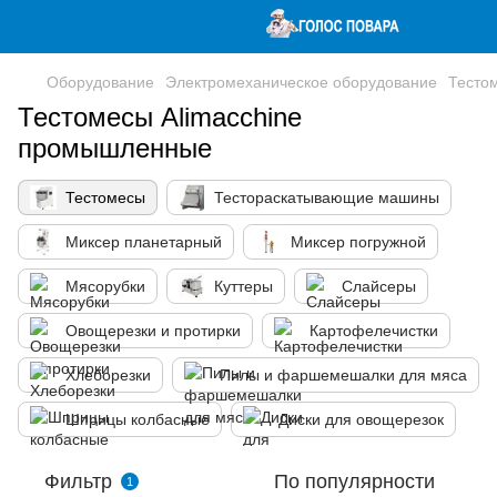
Оборудование
Электромеханическое оборудование
Тесто
Тестомесы Alimacchine
промышленные
Тестомесы
Тестораскатывающие машины
Миксер планетарный
Миксер погружной
Мясорубки
Куттеры
Слайсеры
Овощерезки и протирки
Картофелечистки
Хлеборезки
Пилы и фаршемешалки для мяса
Шприцы колбасные
Диски для овощерезок
Фильтр
По популярности
1