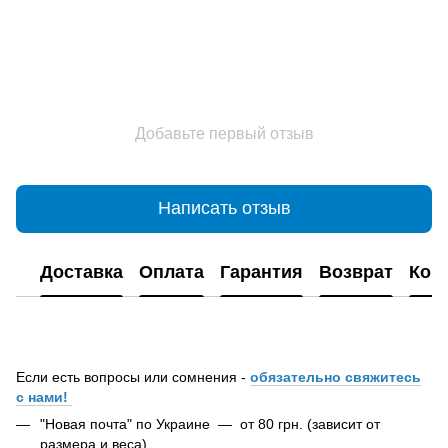
Добавьте первый отзыв
Написать отзыв
Доставка
Оплата
Гарантия
Возврат
Кон
Если есть вопросы или сомнения -
обязательно свяжитесь
с нами!
"Новая почта" по Украине — от 80 грн. (зависит от
размера и веса)