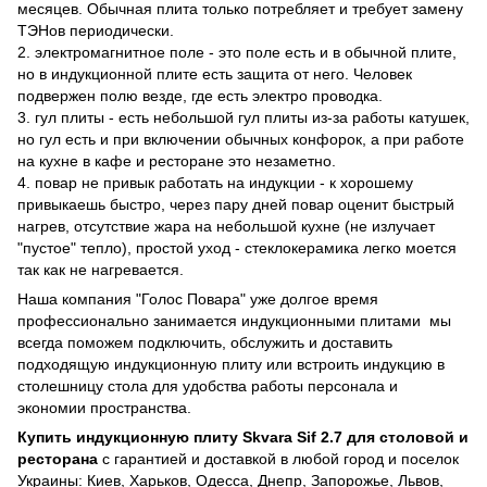
месяцев. Обычная плита только потребляет и требует замену
ТЭНов периодически.
2. электромагнитное поле - это поле есть и в обычной плите,
но в индукционной плите есть защита от него. Человек
подвержен полю везде, где есть электро проводка.
3. гул плиты - есть небольшой гул плиты из-за работы катушек,
но гул есть и при включении обычных конфорок, а при работе
на кухне в кафе и ресторане это незаметно.
4. повар не привык работать на индукции - к хорошему
привыкаешь быстро, через пару дней повар оценит быстрый
нагрев, отсутствие жара на небольшой кухне (не излучает
"пустое" тепло), простой уход - стеклокерамика легко моется
так как не нагревается.
Наша компания "Голос Повара" уже долгое время
профессионально занимается индукционными плитами мы
всегда поможем подключить, обслужить и доставить
подходящую индукционную плиту или встроить индукцию в
столешницу стола для удобства работы персонала и
экономии пространства.
Купить индукционную плиту Skvara Sif 2.7 для столовой и
ресторана
с гарантией и доставкой в любой город и поселок
Украины: Киев, Харьков, Одесса, Днепр, Запорожье, Львов,