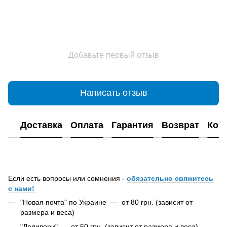
Добавьте первый отзыв
Написать отзыв
Доставка
Оплата
Гарантия
Возврат
Кон
Если есть вопросы или сомнения -
обязательно свяжитесь
с нами!
"Новая почта" по Украине — от 80 грн. (зависит от
размера и веса)
"Деливери" — от 50 грн. (зависит от размера и веса)