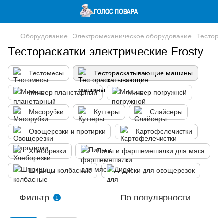
Оборудование
Электромеханическое оборудование
Тесто
Тестораскатки электрические Frosty
Тестомесы
Тестораскатывающие машины
Миксер планетарный
Миксер погружной
Мясорубки
Куттеры
Слайсеры
Овощерезки и протирки
Картофелечистки
Хлеборезки
Пилы и фаршемешалки для мяса
Шприцы колбасные
Диски для овощерезок
Фильтр
По популярности
1