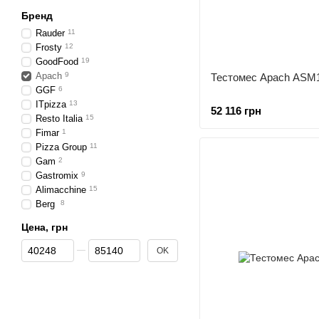
Бренд
Rauder
11
Frosty
12
GoodFood
19
Apach
9
Тестомес Apach ASM
GGF
6
ITpizza
13
52 116 грн
Resto Italia
15
Fimar
1
Pizza Group
11
Gam
2
Gastromix
9
Alimacchine
15
Berg
8
Цена, грн
От Цена, грн
До Цена, грн
OK