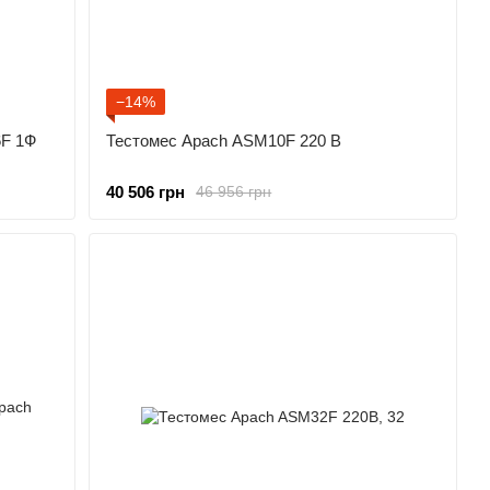
−14%
6F 1Ф
Тестомес Apach ASM10F 220 В
40 506 грн
46 956 грн