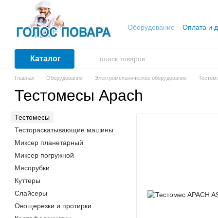
Перейти к основному контенту
Оборудование
Оплата и д
Каталог
Главная
Оборудование
Электромеханическое оборудование
Тестом
Тестомесы Apach
Тестомесы
Тестораскатывающие машины
Миксер планетарный
Миксер погружной
Мясорубки
Куттеры
Слайсеры
Овощерезки и протирки