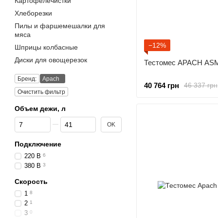
Картофелечистки
Хлеборезки
Пилы и фаршемешалки для
мяса
−12%
Шприцы колбасные
Диски для овощерезок
Тестомес APACH ASM
Бренд:
Apach
40 764 грн
46 337 грн
Очистить фильтр
Объем дежи, л
От Объем дежи, л
До Объем дежи, л
OK
Подключение
220 В
6
380 В
3
Скорость
1
8
2
1
3
0