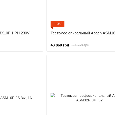
−13%
X10F 1 PH 230V
Тестомес спиральный Apach ASM1
43 860 грн
50 568 грн