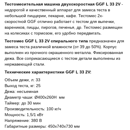
Тестомесительная машина двухскоростная
GGF L 33 2V
-
недорогой и качественный аппарат для замеса теста в
небольшой пиццерии, пекарне, кафе. Тестомес 2х-
скоростной GGF
отлично работает с тестом для выпечки,
вареников, пиццы, пирогов, печенья, др. Тестомес размещен
на колесиках с тормозом, его удобно передвигать.
Тестомес
GGF L 33 2V
спирального типа
предназначен для
замеса теста различной влажности (от 39 до 50%). Корпус
выполнен из прочного окрашенного металла. Фиксированная
дежа. Все соприкасающиеся с тестом детали выполнены из
нержавеющей стали.
Технические характеристики
GGF L 33 2V
:
Объем дежи, л: 33
Выход теста, кг: 25
Дежа: несъемная
Диаметр чаши: Ø400х260H мм
Таймер: до 30 мин
Производительность: 100 кг/ч
Мощность: 1,5/1 кВт
Напряжение: 380 В
Габаритные размеры: 450x740x730 мм