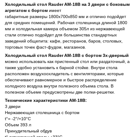
Холодильный стол Rauder AM-18B на 3 двери с боковым
агрегатом c бортом
имеет
габаритные размеры 1800x700x850 мм и отлично подойдет
для средних помещений. Рабочая столешница длиной 1800
мм и холодильная камера объемом 305л из нержавеющей
стали отлично подойдет для большинства стандартных
заведений общепита: кафе, ресторанов, баров, столовых,
торговых точек фаст-фудом, магазинов.
Холодильный стол Rauder AM-18B с бортом
3х-дверный
можно использовать как пристенный стол или раздаточный, а
также удобно установить к барной стойке. Внутри стола
расположен воздухоохладитель с вентиляторами, которые
обеспечивают равномерное и быстрое распределение
холодного воздуха внутри полезного объема стола. В
полезном объеме предусмотрены две полки-решетки.
Технические характеристики AM-18B:
3 двери
Нержавеющая столешница с бортом
t°= -2°/+10°C
Объем 393 л
Принудительный обдув
t° окружающей среды +33°С