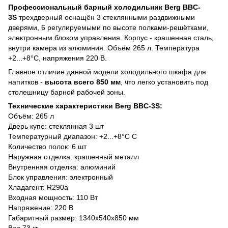
Профессиональный барный холодильник Berg BBC-
3S
трехдверный оснащён 3 стеклянными раздвижными
дверями, 6 регулируемыми по высоте полками-решётками,
электронным блоком управления. Корпус - крашенная сталь,
внутри камера из алюминия. Объём 265 л. Температура
+2...+8°С, напряжения 220 В.
Главное отличие данной модели холодильного шкафа для
напитков -
высота всего 850 мм
, что легко установить под
столешницу барной рабочей зоны.
Технические характеристики Berg BBC-3S:
Объём: 265 л
Дверь купе: стеклянная 3 шт
Температурный диапазон: +2...+8°С С
Количество полок: 6 шт
Наружная отделка: крашенный металл
Внутренняя отделка: алюминий
Блок управления: электронный
Хладагент: R290a
Входная мощность: 110 Вт
Напряжение: 220 В
Габаритный размер: 1340х540х850 мм
Вес 73 кг