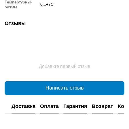
Темпертурный
0...+7С
режим
Отзывы
Добавьте первый отзыв
Написать отзыв
Доставка
Оплата
Гарантия
Возврат
Кон