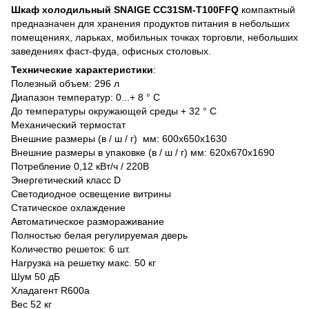
Шкаф холодильный SNAIGE CC31SM-T100FFQ
компактный
предназначен для хранения продуктов питания в небольших
помещениях, ларьках, мобильных точках торговли, небольших
заведениях фаст-фуда, офисных столовых.
Технические характеристики
:
Полезный объем: 296 л
Диапазон температур: 0...+ 8 ° C
До температуры окружающей среды + 32 ° C
Механический термостат
Внешние размеры (в / ш / г) мм: 600х650х1630
Внешние размеры в упаковке (в / ш / г) мм: 620х670х1690
Потребление 0,12 кВт/ч / 220В
Энергетический класс D
Светодиодное освещение витрины
Статическое охлаждение
Автоматическое размораживание
Полностью белая регулируемая дверь
Количество решеток: 6 шт.
Нагрузка на решетку макс. 50 кг
Шум 50 дБ
Хладагент R600a
Вес 52 кг