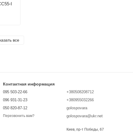
CC55-I
казать все
Контактная информация
095 503-22-66
+380508208712
096 931-31-23
+380955032266
050 820-87-12
golospovara
golospovara@ukr.net
Перезвонить вам?
Киев, пр-т Победы, 67