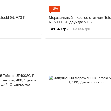
−8%
fcold GUF70-P
Морозильный шкаф со стеклом Tefc
NF5000G-P двухдверный
149 640 грн
163 056 грн