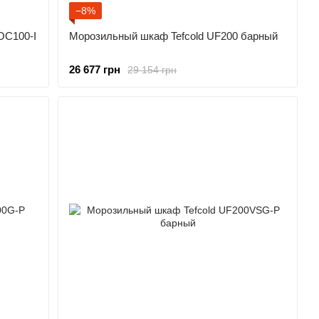
−8%
OC100-I
Морозильный шкаф Tefcold UF200 барный
26 677 грн
29 154 грн