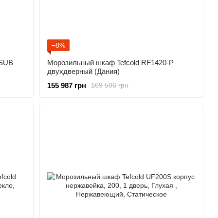
−8%
-SUB
Морозильный шкаф Tefcold RF1420-P
двухдверный (Дания)
155 987 грн
169 506 грн