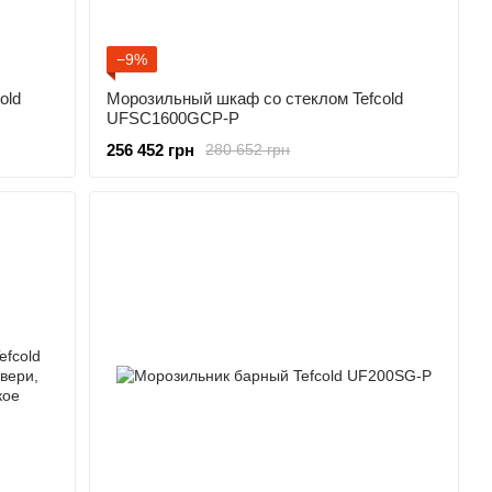
−9%
old
Морозильный шкаф со стеклом Tefcold
UFSC1600GCP-P
256 452 грн
280 652 грн