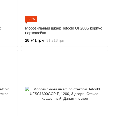
−8%
d
Морозильный шкаф Tefcold UF200S корпус
нержавейка
28 741 грн
31 218 грн