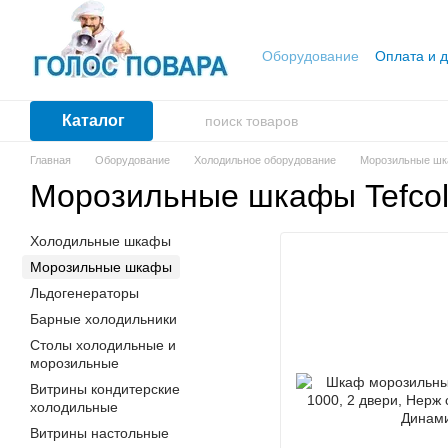
Перейти к основному контенту
Оборудование
Оплата и д
Каталог
Главная
Оборудование
Холодильное оборудование
Морозильные ш
Морозильные шкафы Tefco
Холодильные шкафы
Морозильные шкафы
Льдогенераторы
Барные холодильники
Столы холодильные и
морозильные
Витрины кондитерские
холодильные
Витрины настольные