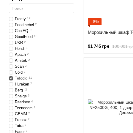
Frosty
17
−8%
Foodmebel
2
CoolEQ
3
Морозильный шкаф Te
GoodFood
18
UKR
2
91 745 грн
100 001 гр
Hendi
3
Apach
2
Amitek
2
Scan
2
Cold
2
Tefcold
31
Hurakan
7
Berg
3
Snaige
3
Reednee
4
Tecnodom
2
GEMM
2
Frenox
2
Tatra
2
Fagor
2