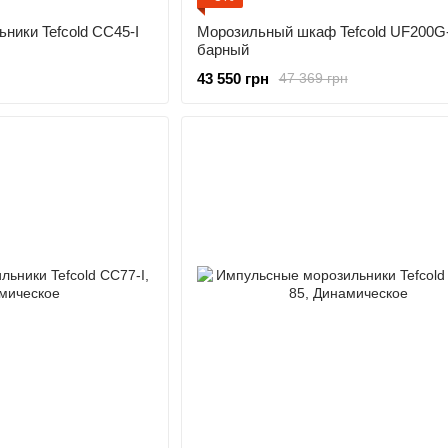
ники Tefcold CC45-I
Морозильный шкаф Tefcold UF200G
барный
43 550 грн
47 369 грн