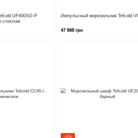
efcold UF400SG-P
Импульсный морозильник Tefcold V
о стеклом
47 988 грн
−8%