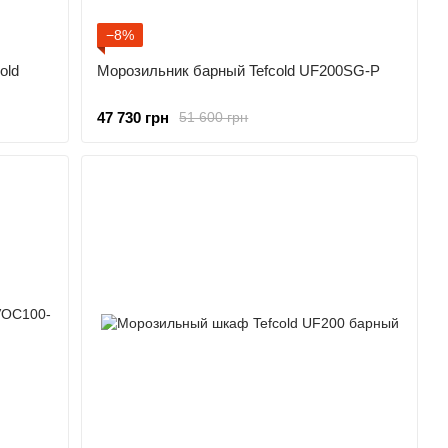
−8%
old
Морозильник барный Tefcold UF200SG-P
47 730 грн
51 600 грн