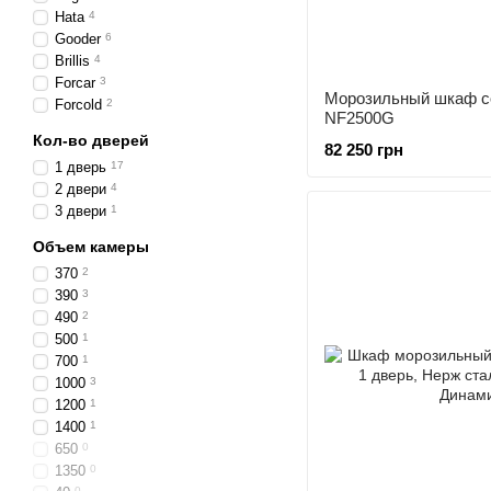
Hata
4
Gooder
6
Brillis
4
Forcar
3
Морозильный шкаф со
Forcold
2
NF2500G
Кол-во дверей
82 250 грн
1 дверь
17
2 двери
4
3 двери
1
Объем камеры
370
2
390
3
490
2
500
1
700
1
1000
3
1200
1
1400
1
650
0
1350
0
0