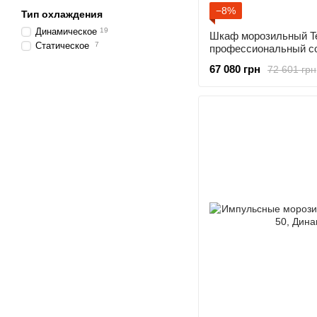
−8%
Тип охлаждения
Динамическое
19
Шкаф морозильный T
Статическое
7
профессиональный с
67 080 грн
72 601 грн