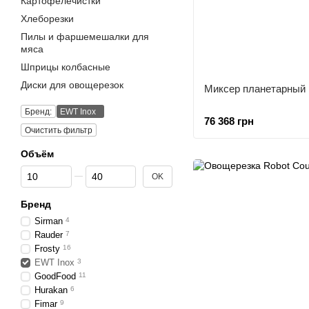
Картофелечистки
Хлеборезки
Пилы и фаршемешалки для
мяса
Шприцы колбасные
Диски для овощерезок
Миксер планетарный
Бренд:
EWT Inox
76 368 грн
Очистить фильтр
Объём
От Объём
До Объём
OK
Бренд
Sirman
4
Rauder
7
Frosty
16
EWT Inox
3
GoodFood
11
Hurakan
6
Fimar
9