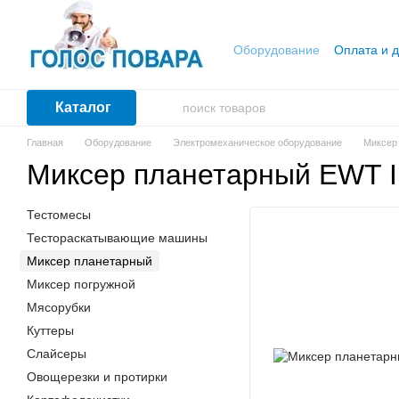
Перейти к основному контенту
Оборудование
Оплата и д
Каталог
Главная
Оборудование
Электромеханическое оборудование
Миксер
Миксер планетарный EWT 
Тестомесы
Тестораскатывающие машины
Миксер планетарный
Миксер погружной
Мясорубки
Куттеры
Слайсеры
Овощерезки и протирки