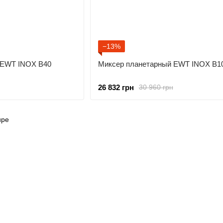
−13%
 EWT INOX B40
Миксер планетарный EWT INOX B1
26 832 грн
30 960 грн