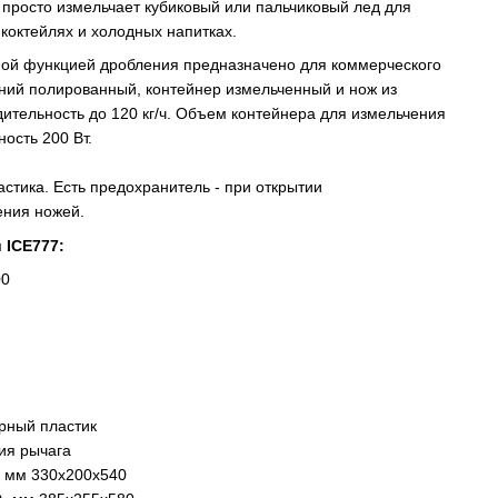
 просто измельчает кубиковый или пальчиковый лед для
коктейлях и холодных напитках.
ой функцией дробления предназначено для коммерческого
ний полированный, контейнер измельченный и нож из
ительность до 120 кг/ч. Объем контейнера для измельчения
ность 200 Вт.
астика. Есть предохранитель - при открытии
ения ножей.
 ICE777:
00
рный пластик
ия рычага
, мм
330х200х540