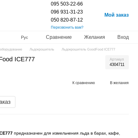
095 503-22-66
096 931-31-23
Мой заказ
050 820-87-12
Перезвонить вам?
Сравнение
Желания
Вход
Рус
 оборудование
Льдокрошитель
Льдокрошитель GoodFood ICE777
Food ICE777
Артикул
4304711
К сравнению
В желания
аказ
CE777
предназначен для измельчения льда в барах, кафе,