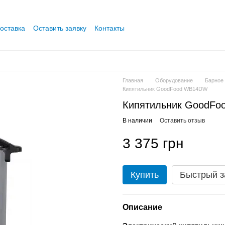
оставка
Оставить заявку
Контакты
Главная
Оборудование
Барное
Кипятильник GoodFood WB14DW
Кипятильник GoodFo
В наличии
Оставить отзыв
3 375 грн
Купить
Быстрый з
Описание