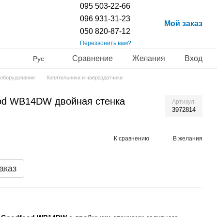
095 503-22-66
096 931-31-23
Мой заказ
050 820-87-12
Перезвонить вам?
Сравнение
Желания
Вход
Рус
 оборудование
Кипятильники и чаераздатчики
od WB14DW двойная стенка
Артикул
3972814
К сравнению
В желания
аказ