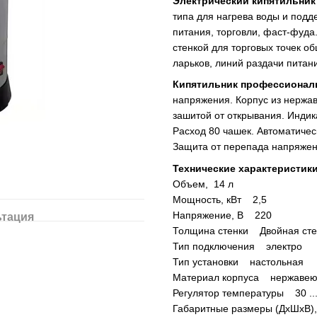
Электрический кипятильник
типа для нагрева воды и подд
питания, торговли, фаст-фуд
стенкой для торговых точек о
ларьков, линий раздачи питани
Кипятильник профессиона
напряжения. Корпус из нержа
зашитой от открывания. Индик
Расход 80 чашек. Автоматичес
Защита от перепада напряже
Технические характеристик
Объем, 14 л
Мощность, кВт 2,5
Напряжение, В 220
ьтация
Толщина стенки Двойная сте
Тип подключения электро
Тип установки настольная
Материал корпуса нержавею
Регулятор температуры 30 ...
Габаритные размеры (ДхШхВ