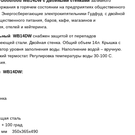
 Goodfood
WB14DW с двойными стенками
заливного
ержания в горячем состоянии на предприятиях общественного
а. Энергосберегающие электрокипятильники Гудфуд с двойной
бщественного питания, баров, кафе, магазинов и
я, отелей и кейтеринга.
льный
WB14DW
снабжен защитой от перепадов
веющей стали. Двойная стенка. Общий объем 14л. Крышка с
атор уровня заполнения воды. Наполнение водой – вручную.
кий термостат. Регулировка температуры воды 30-100 С.
ния.
и
WB14DW:
нка
щая сталь
 + 100 град.
), мм 350х365х490