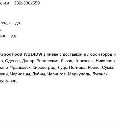
), мм 330х330х550
я воды да
а
ния. да
к GoodFood WB14DW
в Киеве с доставкой в любой город и
ов, Одесса, Днепр, Запорожье, Львов, Черкассы, Николаев,
ано-Франковск, Кировоград, Луцк, Полтава, Ровно, Сумы,
кий, Черновцы, Лубны, Чернигов, Мариуполь, Луганск,
рускавец.