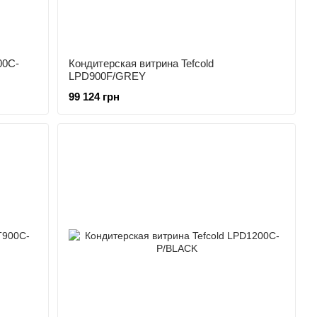
00C-
Кондитерская витрина Tefcold
LPD900F/GREY
99 124 грн