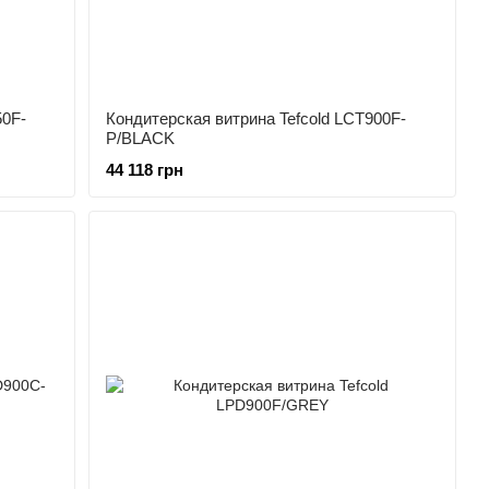
50F-
Кондитерская витрина Tefcold LCT900F-
P/BLACK
44 118 грн