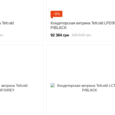
−8%
 Tefcold
Кондитерская витрина Tefcold LPD9
P/BLACK
92 364 грн
рн
100 620 грн