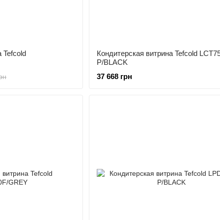
 Tefcold
Кондитерская витрина Tefcold LCT7
P/BLACK
37 668 грн
рн