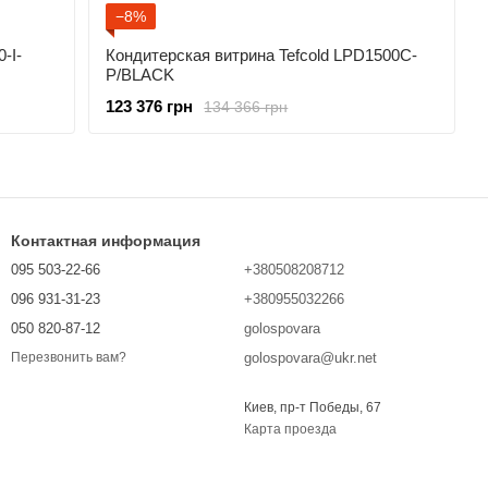
−8%
-I-
Кондитерская витрина Tefcold LPD1500C-
P/BLACK
123 376 грн
134 366 грн
Контактная информация
095 503-22-66
+380508208712
096 931-31-23
+380955032266
050 820-87-12
golospovara
golospovara@ukr.net
Перезвонить вам?
Киев, пр-т Победы, 67
Карта проезда