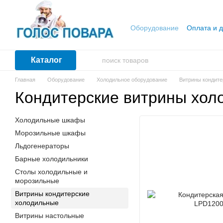
Перейти к основному контенту
Оборудование
Оплата и д
Каталог
Главная
Оборудование
Холодильное оборудование
Витрины кондите
Кондитерские витрины холо
Холодильные шкафы
Морозильные шкафы
Льдогенераторы
Барные холодильники
Столы холодильные и
морозильные
Витрины кондитерские
холодильные
Витрины настольные