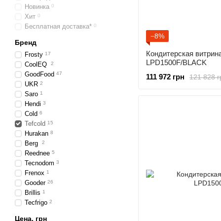
Новинка
0
Хит
0
Бесплатная доставка*
0
−8%
Бренд
Кондитерская витрина
Frosty
17
LPD1500F/BLACK
CoolEQ
2
GoodFood
47
111 972 грн
121 828 г
UKR
2
Saro
1
Hendi
3
Cold
6
Tefcold
15
Hurakan
8
Berg
2
Reednee
5
Tecnodom
3
Frenox
1
Gooder
26
Brillis
1
Tecfrigo
2
Цена, грн