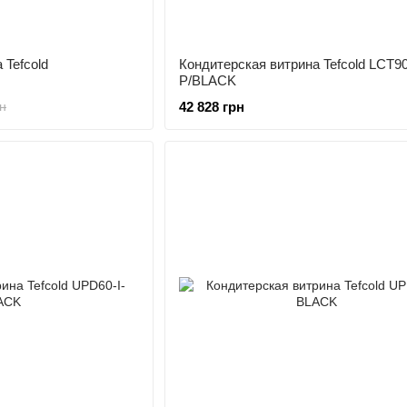
 Tefcold
Кондитерская витрина Tefcold LCT9
P/BLACK
42 828 грн
н