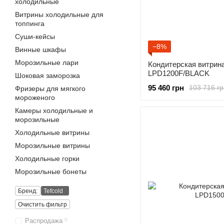
холодильные
Витрины холодильные для
топпинга
Суши-кейсы
−8%
Винные шкафы
Морозильные лари
Кондитерская витрина
LPD1200F/BLACK
Шоковая заморозка
95 460 грн
103 716 гр
Фризеры для мягкого
мороженого
Камеры холодильные и
морозильные
Холодильные витрины
Морозильные витрины
Холодильные горки
Морозильные бонеты
Бренд:
Tefcold
Очистить фильтр
Распродажа
0