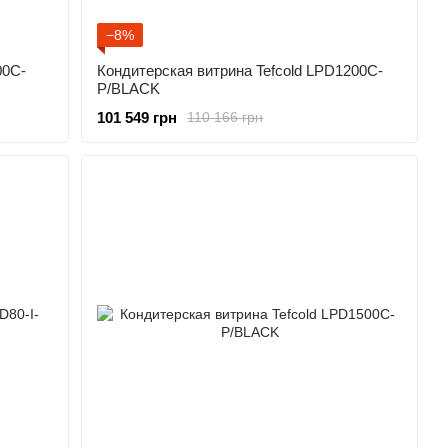
−8%
00C-
Кондитерская витрина Tefcold LPD1200C-
P/BLACK
101 549 грн
110 166 грн