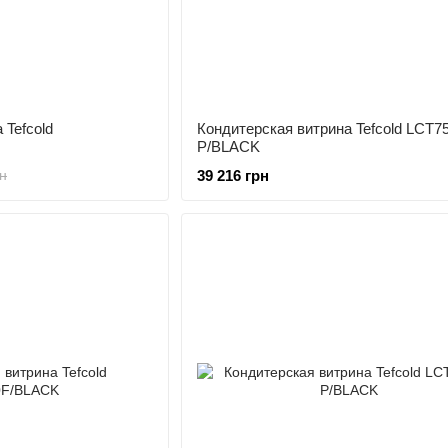
 Tefcold
Кондитерская витрина Tefcold LCT7
P/BLACK
39 216 грн
н