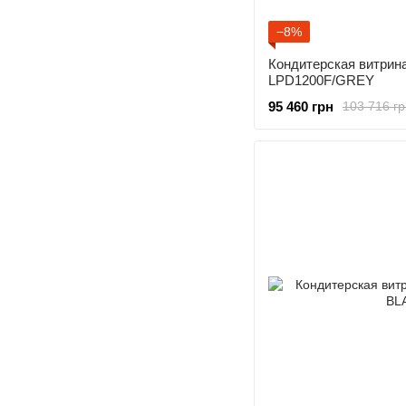
−8%
Кондитерская витрина
LPD1200F/GREY
95 460 грн
103 716 гр